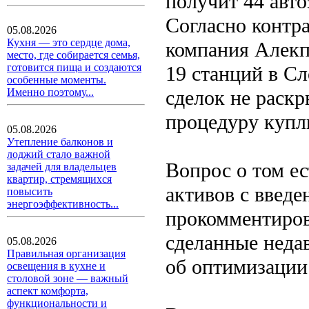
получит 44 авто
Согласно контра
05.08.2026
Кухня — это сердце дома,
компания Алекп
место, где собирается семья,
готовится пища и создаются
19 станций в С
особенные моменты.
сделок не раск
Именно поэтому...
процедуру купл
05.08.2026
Утепление балконов и
лоджий стало важной
Вопрос о том е
задачей для владельцев
квартир, стремящихся
активов с вве
повысить
энергоэффективность...
прокомментирова
сделанные неда
05.08.2026
Правильная организация
об оптимизации
освещения в кухне и
столовой зоне — важный
аспект комфорта,
функциональности и