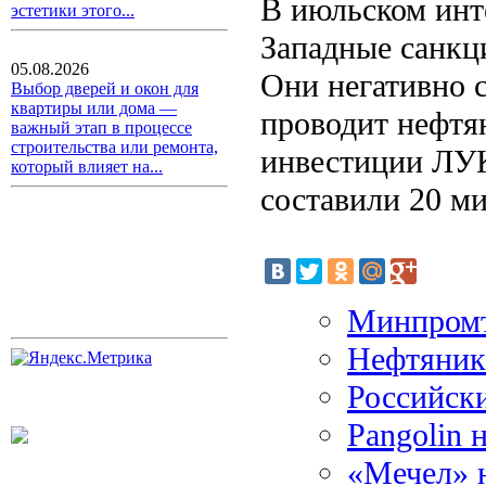
В июльском инт
эстетики этого...
Западные санкц
05.08.2026
Они негативно 
Выбор дверей и окон для
квартиры или дома —
проводит нефтя
важный этап в процессе
строительства или ремонта,
инвестиции ЛУ
который влияет на...
составили 20 м
Минпромт
Нефтяник
Российск
Pangolin 
«Мечел» н