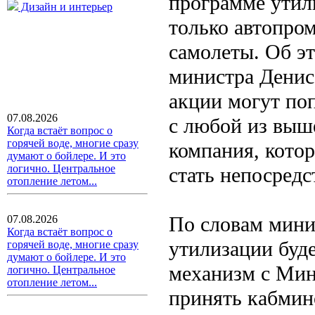
программе утили
Дизайн и интерьер
только автопром
самолеты. Об э
министра Денис
акции могут по
07.08.2026
с любой из выш
Когда встаёт вопрос о
горячей воде, многие сразу
компания, кото
думают о бойлере. И это
логично. Центральное
стать непосред
отопление летом...
По словам мини
07.08.2026
Когда встаёт вопрос о
утилизации буде
горячей воде, многие сразу
думают о бойлере. И это
механизм с Мин
логично. Центральное
отопление летом...
принять кабмин