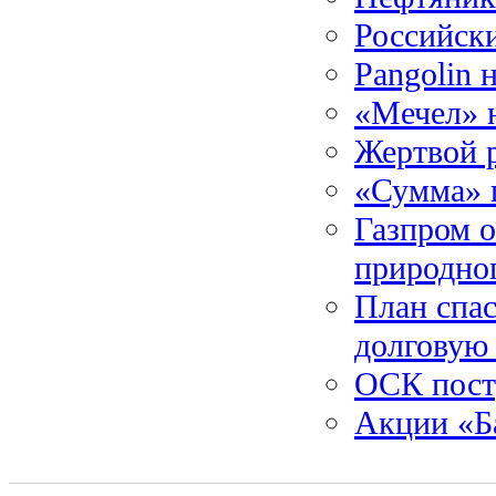
Российск
Pangolin 
«Мечел» н
Жертвой р
«Сумма» 
Газпром о
природног
План спа
долговую
ОСК пост
Акции «Б