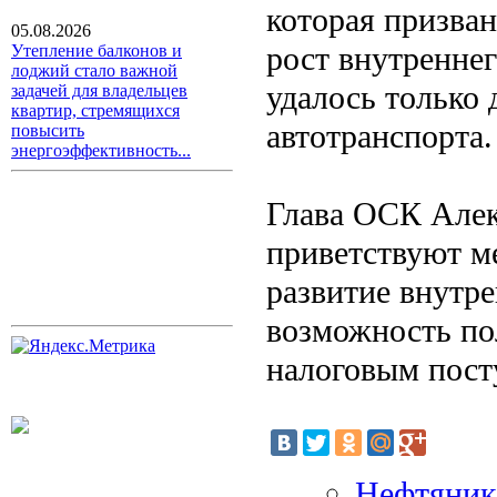
которая призван
05.08.2026
рост внутреннег
Утепление балконов и
лоджий стало важной
удалось только 
задачей для владельцев
квартир, стремящихся
автотранспорта.
повысить
энергоэффективность...
Глава ОСК Алек
приветствуют м
развитие внутр
возможность по
налоговым пост
Нефтяник