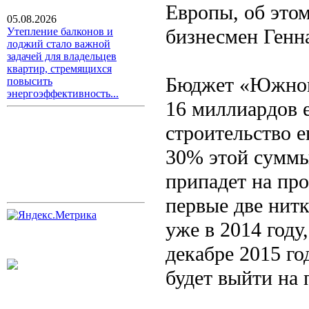
Европы, об этом
05.08.2026
бизнесмен Генн
Утепление балконов и
лоджий стало важной
задачей для владельцев
квартир, стремящихся
Бюджет «Южного
повысить
энергоэффективность...
16 миллиардов е
строительство е
30% этой суммы
припадет на пр
первые две нит
уже в 2014 году,
декабре 2015 го
будет выйти на