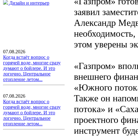
«Газпром» готов
Дизайн и интерьер
заявил заместит
Александр Медв
необходимость, 
этом уверены э
07.08.2026
Когда встаёт вопрос о
горячей воде, многие сразу
«Газпром» вполн
думают о бойлере. И это
логично. Центральное
внешнего финан
отопление летом...
«Южного потока
Также он напомн
07.08.2026
Когда встаёт вопрос о
потока» и «Сах
горячей воде, многие сразу
думают о бойлере. И это
проектного фина
логично. Центральное
отопление летом...
инструмент буде