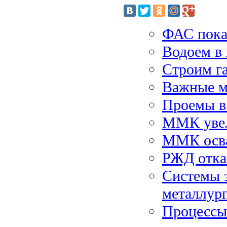
ФАС пока 
Водоем в
Строим г
Важные м
Проемы в
ММК увел
ММК осва
РЖД отказ
Системы з
металлур
Процессы 