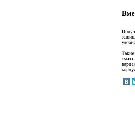
Вме
Получ
защищ
удобно
Такие 
смазат
вариа
корпус