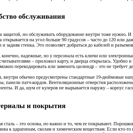
бство обслуживания
а защитой, но обслуживать оборудование внутри тоже нужно. И 
 открывается на угол больше 90 градусов – часто до 120 или да
 и задняя стенка. Это позволяет добраться до кабелей и разъем
, конечно, надежные, но у персонала есть ключи или электронн
считывателями – приложил карту, и дверца открылась. Удобно и б
 можно перекодировать или заменить цилиндр – это не требует д
и, внутри обычно предусмотрены стандартные 19-дюймовые напр
ры, панели патч-кордов. Вентиляционные отверстия расположены
ненты. И да, шум от кулеров не вырывается наружу – корпус гас
ериалы и покрытия
я сталь – это основа, но важно и то, чем ее покрывают. Порошко
чива к царапинам, сколам и химическим веществам. Если кто-то 