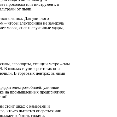
зет проволока или инструмент, а
ильтрами от пыли.
ивать на пол. Для уличного
м – чтобы электроника не замерзла
ает мороз, снег и случайные удары,
залы, аэропорты, станции метро – там
. В школах и университетах они
лючили. В торговых центрах за ними
арядки электромобилей, уличные
Даже на промышленных предприятиях
ений.
ам стоит шкаф с камерами и
о, кто-то пытается опереться или
олжает работать годами.