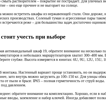
 смыть растворителем – покрытие не пострадает. Для уличных 
ие – оно еще прочнее и не выгорает на солнце.
а можно встретить шкафы из нержавеющей стали. Они дороже, н
еских производствах. Соленый туман и агрессивные пары такому
и встречаются реже – для большинства задач достаточно оцинков
 стоит учесть при выборе
ая антивандальный шкаф 19, обратите внимание на несколько пар
оммутаторов и небольших маршрутизаторов хватит 300–400 мм. Е
берите глубже. Высота измеряется в юнитах: 6U, 9U, 12U, 15U, 
б монтажа. Настенный вариант проще установить, но он выдерж
нее, зато внутрь можно загрузить до 100–150 кг. Для улицы обяз
та от пыли и брызг. IP65 – полная герметичность от струй воды.
 под давлением.
леднее: обратите внимание на комплектацию. Хорошо, если в на
ьные вводы, заземление и набор ключей. Иногда добавляют полк