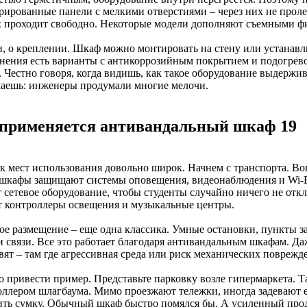
рированные панели с мелкими отверстиями – через них не проле
х проходит свободно. Некоторые модели дополняют съемными ф
и, о креплении. Шкаф можно монтировать на стену или устанавл
нения есть варианты с антикоррозийным покрытием и подогрево
 Честно говоря, когда видишь, как такое оборудование выдержив
аешь: инженеры продумали многие мелочи.
 применяется антивандальный шкаф 19
к мест использования довольно широк. Начнем с транспорта. Вок
 шкафы защищают системы оповещения, видеонаблюдения и Wi-Fi
т сетевое оборудование, чтобы студенты случайно ничего не отк
т контроллеры освещения и музыкальные центры.
ое размещение – еще одна классика. Умные остановки, пункты з
и связи. Все это работает благодаря антивандальным шкафам. 
вят – там где агрессивная среда или риск механических поврежд
 привести пример. Представьте парковку возле гипермаркета. Т
оллером шлагбаума. Мимо проезжают тележки, иногда задевают ег
ить сумку. Обычный шкаф быстро помялся бы. А усиленный прод