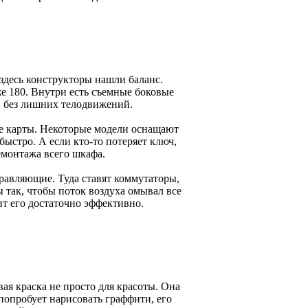
здесь конструкторы нашли баланс.
же 180. Внутри есть съемные боковые
ов без лишних телодвижений.
ые карты. Некоторые модели оснащают
ыстро. А если кто-то потеряет ключ,
емонтажа всего шкафа.
авляющие. Туда ставят коммутаторы,
 так, чтобы поток воздуха омывал все
ит его достаточно эффективно.
вая краска не просто для красоты. Она
попробует нарисовать граффити, его