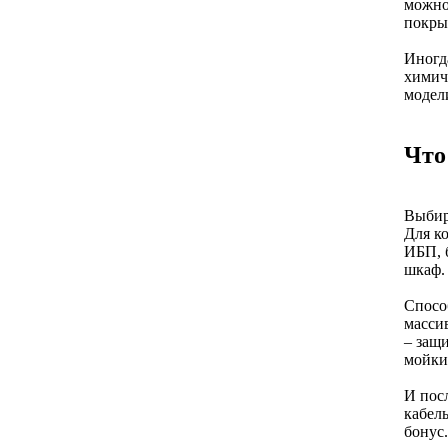
можно
покрыт
Иногд
химич
модел
Что
Выбир
Для к
ИБП, 
шкаф.
Спосо
массив
– защи
мойки
И пос
кабел
бонус.