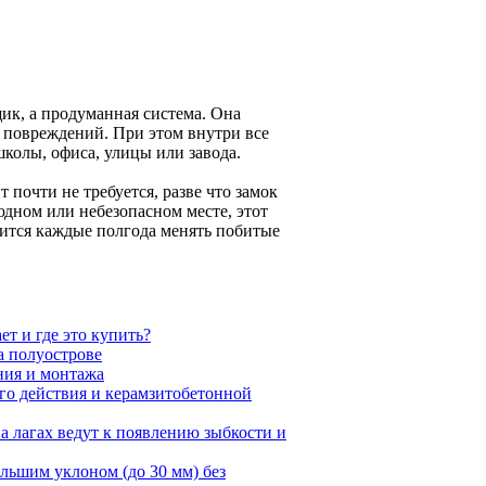
ик, а продуманная система. Она
 повреждений. При этом внутри все
школы, офиса, улицы или завода.
 почти не требуется, разве что замок
людном или небезопасном месте, этот
одится каждые полгода менять побитые
т и где это купить?
а полуострове
ния и монтажа
го действия и керамзитобетонной
 лагах ведут к появлению зыбкости и
льшим уклоном (до 30 мм) без