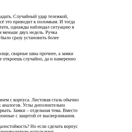
адать. Случайный удар тележкой,
сё это приводит к поломкам. И тогда
Кстати, однажды наблюдал ситуацию в
 меньше двух недель. Ручка
 было сразу установить более
олще, сварные швы прочнее, а замки
 откроешь случайно, да и намеренно
нем с корпуса. Листовая сталь обычно
ых аналогов. Углы дополнительно
вать. Замки – отдельная тема. Вместо
ронные с защитой от высверливания.
алостойкость? Но если сделать корпус
производители используют