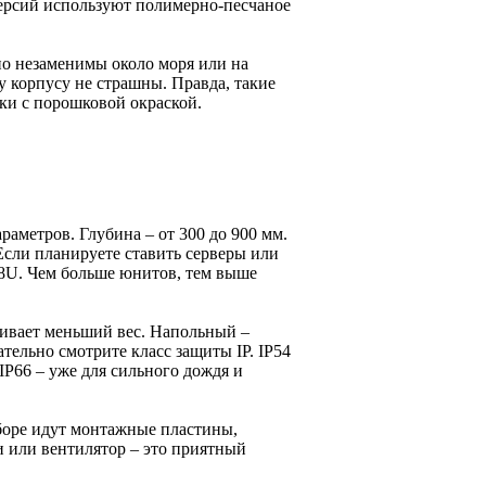
версий используют полимерно-песчаное
о незаменимы около моря или на
 корпусу не страшны. Правда, такие
ки с порошковой окраской.
аметров. Глубина – от 300 до 900 мм.
сли планируете ставить серверы или
18U. Чем больше юнитов, тем выше
ивает меньший вес. Напольный –
ательно смотрите класс защиты IP. IP54
 IP66 – уже для сильного дождя и
боре идут монтажные пластины,
и или вентилятор – это приятный