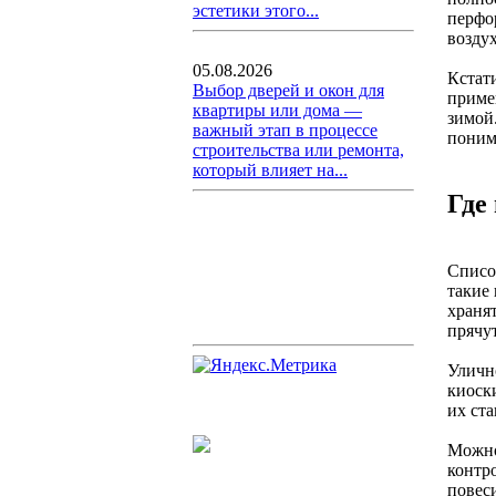
эстетики этого...
перфо
возду
05.08.2026
Кстат
Выбор дверей и окон для
приме
квартиры или дома —
зимой.
важный этап в процессе
поним
строительства или ремонта,
который влияет на...
Где
Списо
такие
храня
прячу
Уличн
киоск
их ста
Можно
контр
повес