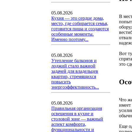
05.08.2026
В мес
Кухня — это сердце дома,
попыт
место, где собирается семья,
обору
готовится пища и создаются
вести
особенные моменты.
отвал
Именно поэтому...
надеж
Вот т
05.08.2026
спрят
Утепление балконов и
это сд
лоджий стало важной
задачей для владельцев
квартир, стремящихся
Осо
повысить
энергоэффективность...
Что ж
05.08.2026
имеет
Правильная организация
усилив
освещения в кухне и
обычн
столовой зоне — важный
аспект комфорта,
Еще о
функциональности и
полно