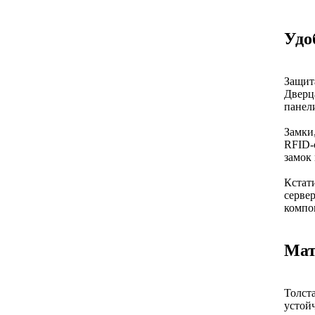
Удо
Защит
Дверца
панели
Замки
RFID-
замок
Кстат
серве
компо
Мат
Толста
устой