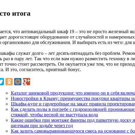
сто итога
ается, что антивандальный шкаф 19 – это не просто железный ящ
ает дорогостоящее оборудование от случайностей и намеренных
 организовано для обслуживания. И выбирать есть из чего: для 
шкафы служат долго – лет десять-пятнадцать без проблем. Ремонт
ь раз в пару лет. Так что если вам нужно разместить технику в 
нт точно стоит рассмотреть. Он окупается уже тем, что не прих
а. И это, согласитесь, приятный бонус.
Каталог шнековой продукции: что именно он в себя включае
Новостройки в Крыму: преимущества покупки квартиры н
Шкафы-купе и гардеробные на заказ: правила проектирова
Как сделать полы в погребе с гидроизоляцией проникающе
стяжкой, чтобы весной не выступала вода
Какие ошибки при монтаже фанеры под паркетную доску на
щелчкам при ходьбе через год
Как залить самовыравнивающуюся смесь на основание с бо