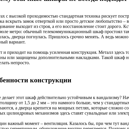
тах с высокой проходимостью стандартная техника рискует постр
ка вскрыть замок отверткой или просто детское любопытство – в
дование выходит из строя, а его восстановление стоит дорого. 
бюле метро: обычный телекоммуникационный шкаф простоял там
илась, дверца погнулась. Пришлось срочно менять. А ведь можно
ный вариант.
ут и приходит на помощь усиленная конструкция. Металл здесь т
аны или защищены дополнительными накладками. Такой шкаф не
елать непросто.
бенности конструкции
е делает этот шкаф действительно устойчивым к вандализму? Нач
 толщину от 1,5 до 2 мм – это намного больше, чем у стандартн
аются, а дверца крепится на мощных петлях, которые сложно сор
ых цилиндровых механизмов здесь ставят сувальдные или элект
дин важный момент – вентиляция. Казалось бы, при чем тут ванд
стью герметичным, оборудование внутри перегреется. Поэтому 