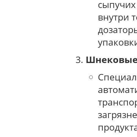
сыпучих
внутри 
дозатор
упаковк
Шнековые
Специал
автомат
транспо
загрязн
продукта