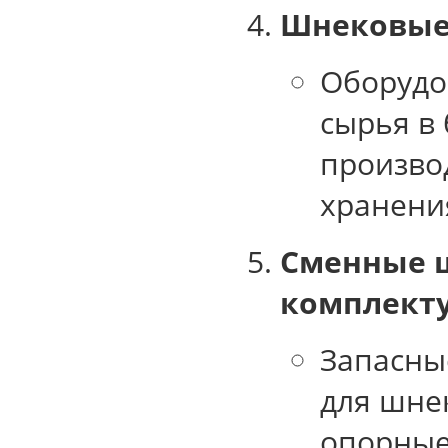
Шнековые 
Оборудо
сырья в 
произво
хранени
Сменные ш
комплект
Запасны
для шнек
опорные