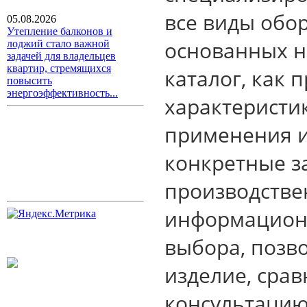
все виды обо
05.08.2026
Утепление балконов и
основанных н
лоджий стало важной
задачей для владельцев
квартир, стремящихся
каталог, как 
повысить
энергоэффективность...
характеристи
применения и
конкретные з
производстве
информацион
выбора, позв
изделие, сра
консультацию 