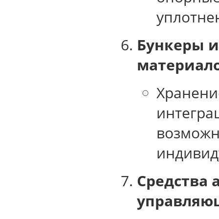
уплотнен
Бункеры и
материал
Хранени
интегра
возможн
индивид
Средства 
управляю