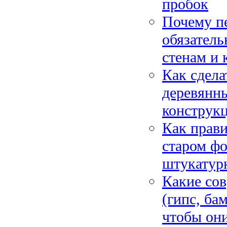
пробок
Почему п
обязатель
стенам и 
Как сдела
деревянны
конструк
Как прави
старом фо
штукатурк
Какие со
(гипс, ба
чтобы они