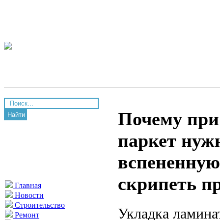
Почему при
Найти
паркет нуж
вспененную,
скрипеть пр
Главная
Новости
Строительство
Укладка ламина
Ремонт