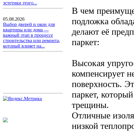
эстетики этого...
В чем преимуще
подложка облад
05.08.2026
Выбор дверей и окон для
делают её пред
квартиры или дома —
важный этап в процессе
паркет:
строительства или ремонта,
который влияет на...
Высокая упруго
компенсирует н
поверхность. Э
паркет, которы
трещины.
Отличные изоля
низкой теплопр