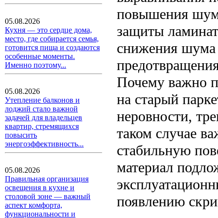
повышения шум
05.08.2026
защиты ламинат
Кухня — это сердце дома,
место, где собирается семья,
снижения шума 
готовится пища и создаются
особенные моменты.
предотвращения
Именно поэтому...
Почему важно п
05.08.2026
на старый парке
Утепление балконов и
лоджий стало важной
неровности, тре
задачей для владельцев
квартир, стремящихся
таком случае в
повысить
энергоэффективность...
стабильную пов
материал подло
05.08.2026
Правильная организация
эксплуатационны
освещения в кухне и
столовой зоне — важный
появлению скри
аспект комфорта,
функциональности и