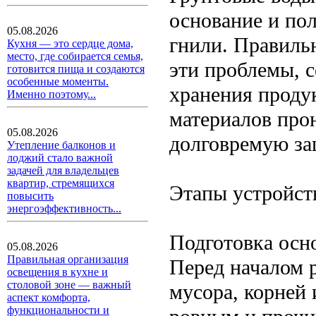
основание и пол
05.08.2026
гнили. Правиль
Кухня — это сердце дома,
место, где собирается семья,
эти проблемы, 
готовится пища и создаются
особенные моменты.
хранения проду
Именно поэтому...
материалов про
05.08.2026
долговремую защ
Утепление балконов и
лоджий стало важной
задачей для владельцев
квартир, стремящихся
Этапы устройств
повысить
энергоэффективность...
Подготовка осн
05.08.2026
Правильная организация
Перед началом 
освещения в кухне и
столовой зоне — важный
мусора, корней
аспект комфорта,
функциональности и