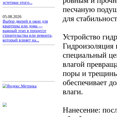
ровным и прочн
эстетики этого...
песчаную подуш
для стабильност
05.08.2026
Выбор дверей и окон для
квартиры или дома —
важный этап в процессе
Устройство гид
строительства или ремонта,
который влияет на...
Гидроизоляция 
специальный це
влагой превращ
поры и трещины
обеспечивает д
влаги.
Нанесение: пос