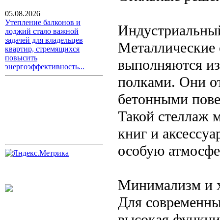
05.08.2026
Утепление балконов и
Индустриальны
лоджий стало важной
задачей для владельцев
Металлические 
квартир, стремящихся
повысить
выполняются из
энергоэффективность...
полками. Они о
бетонными пове
Такой стеллаж 
книг и аксессуа
особую атмосфе
Минимализм и х
Для современны
высокая функци