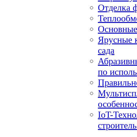
Отделка 
Теплообм
Основные 
Ярусные к
сада
Абразивны
по испол
Правильн
Мультисп
особенно
IoT-Техно
строитель