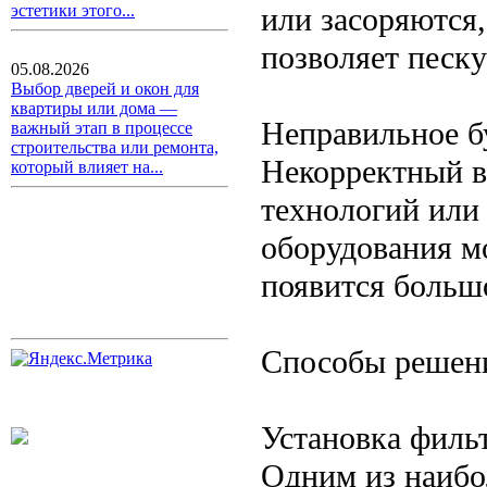
или засоряются,
эстетики этого...
позволяет песку
05.08.2026
Выбор дверей и окон для
квартиры или дома —
Неправильное б
важный этап в процессе
строительства или ремонта,
Некорректный в
который влияет на...
технологий или
оборудования мо
появится большо
Способы решен
Установка филь
Одним из наибо