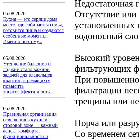
Недостаточная 
Отсутствие или
05.08.2026
Кухня — это сердце дома,
установленных п
место, где собирается семья,
готовится пища и создаются
водоносный слой
особенные моменты.
Именно поэтому...
Высокий уровен
05.08.2026
Утепление балконов и
фильтрующих ф
лоджий стало важной
задачей для владельцев
При повышенном
квартир, стремящихся
повысить
фильтрации пес
энергоэффективность...
трещины или не
05.08.2026
Правильная организация
освещения в кухне и
Порча или разр
столовой зоне — важный
аспект комфорта,
Со временем се
функциональности и