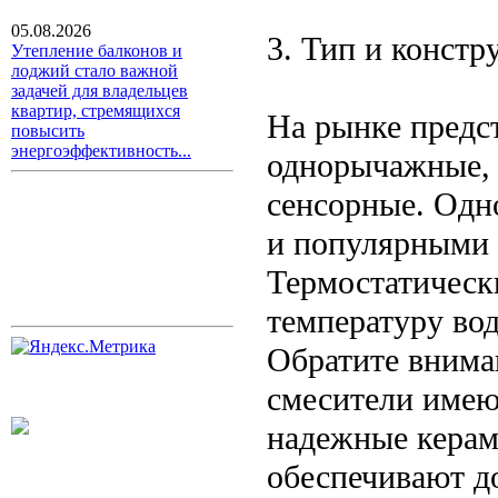
05.08.2026
3. Тип и констр
Утепление балконов и
лоджий стало важной
задачей для владельцев
квартир, стремящихся
На рынке предс
повысить
энергоэффективность...
однорычажные, 
сенсорные. Одн
и популярными 
Термостатическ
температуру во
Обратите внима
смесители имею
надежные керам
обеспечивают д