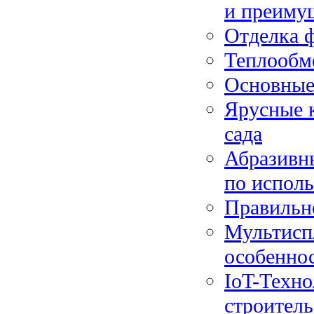
и преиму
Отделка 
Теплообм
Основные 
Ярусные к
сада
Абразивны
по испол
Правильн
Мультисп
особенно
IoT-Техно
строитель