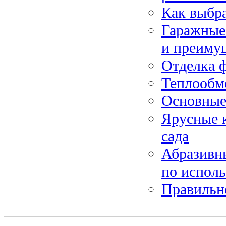
Как выбра
Гаражные
и преиму
Отделка 
Теплообм
Основные 
Ярусные к
сада
Абразивны
по испол
Правильн