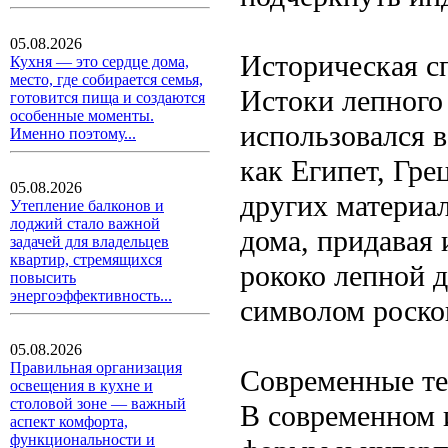
05.08.2026
Историческая с
Кухня — это сердце дома,
место, где собирается семья,
Истоки лепного 
готовится пища и создаются
особенные моменты.
использовался в
Именно поэтому...
как Египет, Гре
05.08.2026
других материа
Утепление балконов и
лоджий стало важной
дома, придавая 
задачей для владельцев
квартир, стремящихся
рококо лепной д
повысить
энергоэффективность...
символом роско
05.08.2026
Правильная организация
Современные т
освещения в кухне и
столовой зоне — важный
В современном 
аспект комфорта,
функциональности и