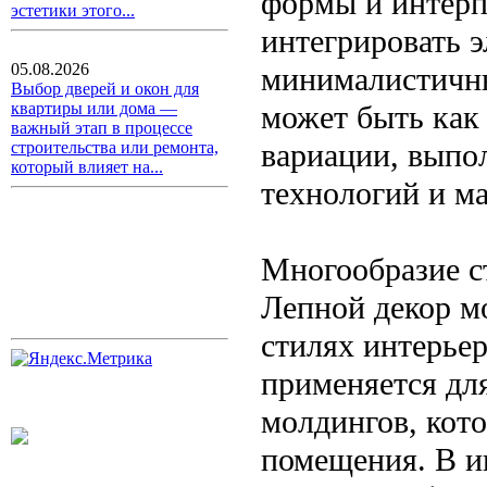
формы и интерпр
эстетики этого...
интегрировать э
05.08.2026
минималистичны
Выбор дверей и окон для
может быть как 
квартиры или дома —
важный этап в процессе
вариации, выпо
строительства или ремонта,
который влияет на...
технологий и ма
Многообразие с
Лепной декор м
стилях интерьер
применяется для
молдингов, кот
помещения. В ин