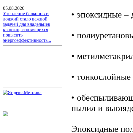
05.08.2026
• эпоксидные – 
Утепление балконов и
лоджий стало важной
задачей для владельцев
квартир, стремящихся
• полиуретановы
повысить
энергоэффективность...
• метилметакрил
• тонкослойные 
• обеспыливающ
пылил и выгляд
Эпоксидные пол