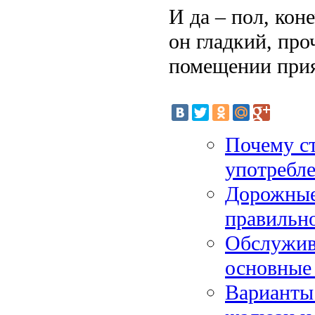
И да – пол, кон
он гладкий, про
помещении прия
Почему ст
употребл
Дорожные 
правильн
Обслужив
основные
Варианты