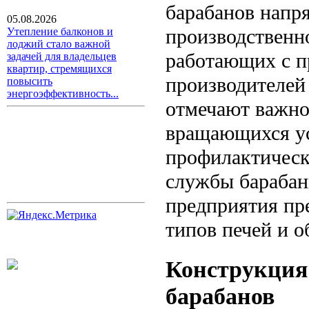
барабанов напр
05.08.2026
производственн
Утепление балконов и
лоджий стало важной
работающих с 
задачей для владельцев
квартир, стремящихся
производителе
повысить
энергоэффективность...
отмечают важно
вращающихся ус
профилактическ
службы барабан
предприятия пр
типов печей и о
Конструкция
барабанов