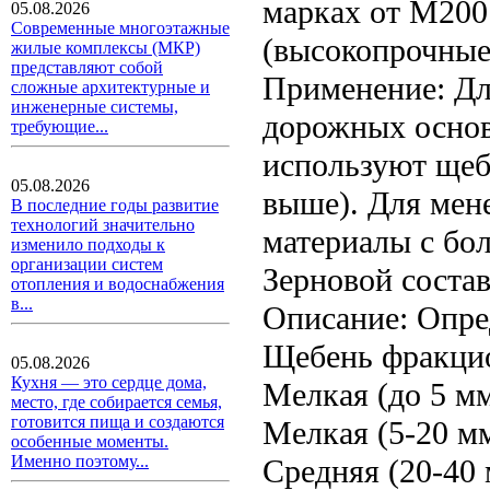
марках от М200
05.08.2026
Современные многоэтажные
(высокопрочные
жилые комплексы (МКР)
представляют собой
Применение: Дл
сложные архитектурные и
инженерные системы,
дорожных основ
требующие...
используют щеб
05.08.2026
выше). Для мен
В последние годы развитие
технологий значительно
материалы с бо
изменило подходы к
организации систем
Зерновой состав
отопления и водоснабжения
в...
Описание: Опред
Щебень фракцио
05.08.2026
Кухня — это сердце дома,
Мелкая (до 5 мм
место, где собирается семья,
готовится пища и создаются
Мелкая (5-20 мм
особенные моменты.
Именно поэтому...
Средняя (20-40 