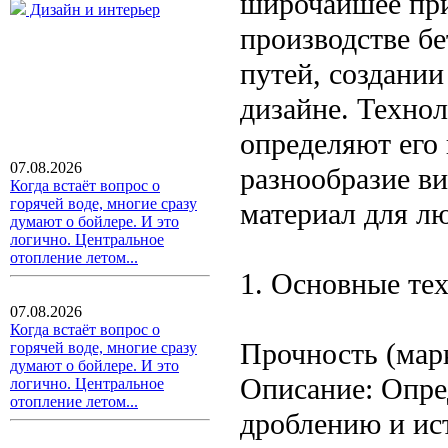
широчайшее при
Дизайн и интерьер
производстве б
путей, создани
дизайне. Техно
определяют его 
07.08.2026
разнообразие в
Когда встаёт вопрос о
горячей воде, многие сразу
материал для л
думают о бойлере. И это
логично. Центральное
отопление летом...
1. Основные те
07.08.2026
Когда встаёт вопрос о
Прочность (мар
горячей воде, многие сразу
думают о бойлере. И это
Описание: Опре
логично. Центральное
отопление летом...
дроблению и ис