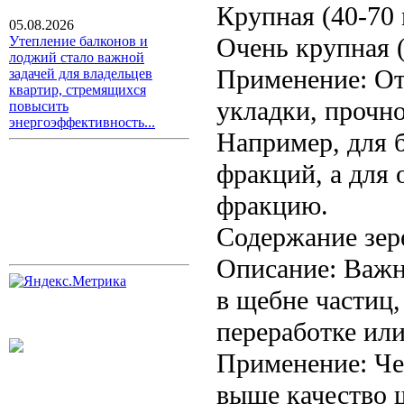
Крупная (40-70 
05.08.2026
Очень крупная (
Утепление балконов и
лоджий стало важной
Применение: От
задачей для владельцев
квартир, стремящихся
укладки, прочно
повысить
энергоэффективность...
Например, для 
фракций, а для
фракцию.
Содержание зер
Описание: Важн
в щебне частиц,
переработке или
Применение: Че
выше качество 