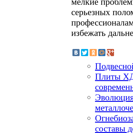
мелкие проблем
серьезных поло
профессионалам
избежать дальн
Подвесной
Плиты ХД
современ
Эволюция
металлоч
Огнебиоз
составы д