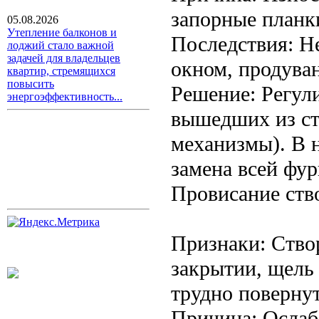
запорные планки
05.08.2026
Утепление балконов и
Последствия: Н
лоджий стало важной
задачей для владельцев
окном, продуван
квартир, стремящихся
повысить
Решение: Регул
энергоэффективность...
вышедших из ст
механизмы). В 
замена всей фу
Провисание ств
Признаки: Створ
закрытии, щель
трудно повернут
Причина: Ослаб