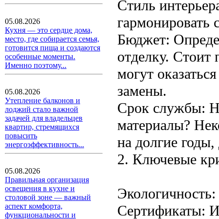
Стиль интерьер
гармонировать 
05.08.2026
Кухня — это сердце дома,
Бюджет: Определ
место, где собирается семья,
готовится пища и создаются
отделку. Стоит
особенные моменты.
Именно поэтому...
могут оказатьс
замены.
05.08.2026
Утепление балконов и
Срок службы: Н
лоджий стало важной
задачей для владельцев
материалы? Нек
квартир, стремящихся
повысить
на долгие годы,
энергоэффективность...
2. Ключевые кр
05.08.2026
Правильная организация
освещения в кухне и
Экологичность:
столовой зоне — важный
аспект комфорта,
Сертификаты: 
функциональности и