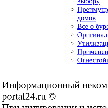
выбору
Преимуще
домов
Все о бур
Оригинал
Утилизаци
Применен
Огнестойк
Информационный некомме
portal24.ru ©
При цитировании и испо