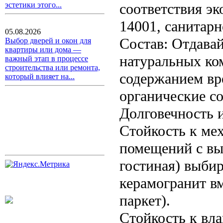
соответствия э
эстетики этого...
14001, санитар
05.08.2026
Состав: Отдава
Выбор дверей и окон для
квартиры или дома —
натуральных ко
важный этап в процессе
строительства или ремонта,
содержанием вр
который влияет на...
органические с
Долговечность 
Стойкость к ме
помещений с вы
гостиная) выби
керамогранит в
паркет).
Стойкость к вла