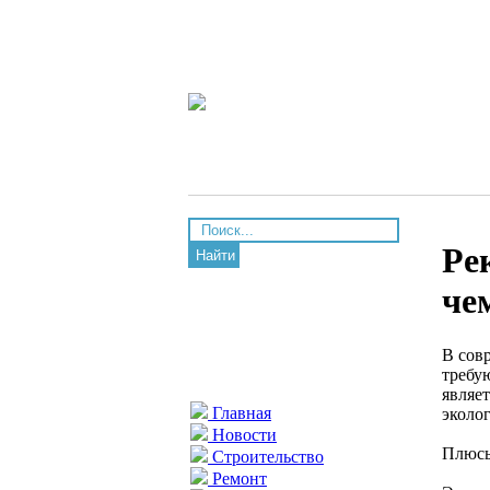
Ре
Найти
че
В сов
требу
являе
Главная
эколо
Новости
Плюсы
Строительство
Ремонт