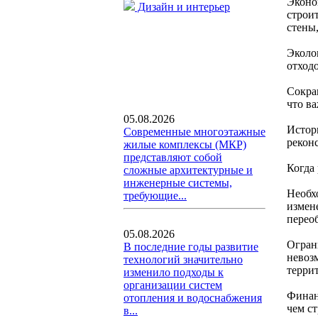
Эконо
Дизайн и интерьер
строи
стены
Эколо
отход
Сокра
что в
05.08.2026
Истор
Современные многоэтажные
рекон
жилые комплексы (МКР)
представляют собой
Когда
сложные архитектурные и
инженерные системы,
Необх
требующие...
измен
перео
05.08.2026
Огран
В последние годы развитие
невоз
технологий значительно
терри
изменило подходы к
организации систем
Финан
отопления и водоснабжения
чем с
в...