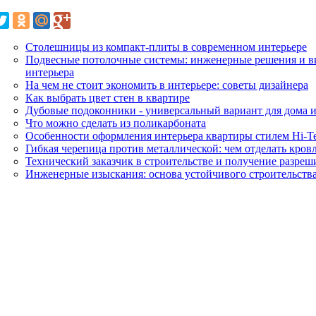
Столешницы из компакт-плиты в современном интерьере
Подвесные потолочные системы: инженерные решения и в
интерьера
На чем не стоит экономить в интерьере: советы дизайнера
Как выбрать цвет стен в квартире
Дубовые подоконники - универсальный вариант для дома 
Что можно сделать из поликарбоната
Особенности оформления интерьера квартиры стилем Hi-T
Гибкая черепица против металлической: чем отделать кров
Технический заказчик в строительстве и получение разре
Инженерные изыскания: основа устойчивого строительств