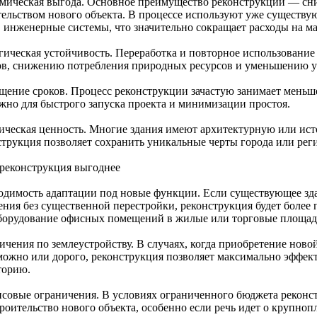
мическая выгода. Основное преимущество реконструкции — сни
тельством нового объекта. В процессе используют уже существ
, инженерные системы, что значительно сокращает расходы на ма
гическая устойчивость. Переработка и повторное использовани
ов, снижению потребления природных ресурсов и уменьшению уг
щение сроков. Процесс реконструкции зачастую занимает меньше 
ажно для быстрого запуска проекта и минимизации простоя.
ическая ценность. Многие здания имеют архитектурную или ист
струкция позволяет сохранить уникальные черты города или рег
 реконструкция выгоднее
одимость адаптации под новые функции. Если существующее зда
ения без существенной перестройки, реконструкция будет более
борудование офисных помещений в жилые или торговые площад
ичения по землеустройству. В случаях, когда приобретение ново
можно или дорого, реконструкция позволяет максимально эффе
торию.
совые ограничения. В условиях ограниченного бюджета реконст
троительство нового объекта, особенно если речь идет о крупно