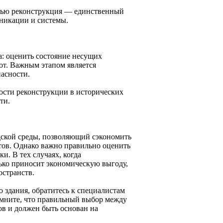
стью реконструкция — единственный
уникации и системы.
а: оценить состояние несущих
от. Важным этапом является
асности.
ости реконструкции в исторических
ти.
дской среды, позволяющий сэкономить
ктов. Однако важно правильно оценить
и. В тех случаях, когда
лько приносит экономическую выгоду,
остранств.
 здания, обратитесь к специалистам
омните, что правильный выбор между
ов и должен быть основан на