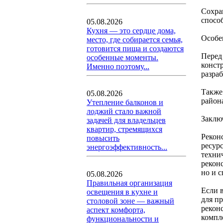
Сохра
спосо
05.08.2026
Кухня — это сердце дома,
Особе
место, где собирается семья,
готовится пища и создаются
Перед
особенные моменты.
конст
Именно поэтому...
разра
Также
05.08.2026
район
Утепление балконов и
лоджий стало важной
Заклю
задачей для владельцев
квартир, стремящихся
Рекон
повысить
ресур
энергоэффективность...
технич
рекон
но и 
05.08.2026
Правильная организация
Если 
освещения в кухне и
для п
столовой зоне — важный
рекон
аспект комфорта,
компл
функциональности и