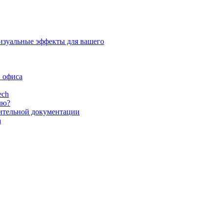
изуальные эффекты для вашего
и офиса
ech
лю?
шительной документации
а