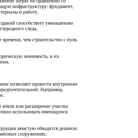
жение затрат по сравнению со
ующую инфраструктуру: фундамент,
териалы и работу.
е зданий способствует уменьшению
леродного следа.
времени, чем строительство с нуля,
орическую значимость, и их
иона.
ние позволяет провести внутренние
 предпочтительной. Например,
и.
й земли или расширение участка
ктивно использовать имеющуюся
рукция зачастую обходится дешевле,
плановых сооружениях.