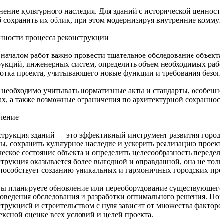
нение культурного наследия. Для зданий с исторической ценно
б сохранить их облик, при этом модернизируя внутренние комм
нности процесса реконструкции
 началом работ важно провести тщательное обследование объект
рукций, инженерных систем, определить объем необходимых раб
ботка проекта, учитывающего новые функции и требования безоп
 необходимо учитывать нормативные акты и стандарты, особенн
ах, а также возможные ограничения по архитектурной сохраннос
чение
струкция зданий — это эффективный инструмент развития горо
сы, сохранить культурное наследие и ускорить реализацию прое
еское состояние объекта и определить целесообразность переделк
струкция оказывается более выгодной и оправданной, она не то
способствует созданию уникальных и гармоничных городских пр
вы планируете обновление или переоборудование существующего
роведения обследования и разработки оптимального решения. П
струкцией и строительством с нуля зависит от множества фактор
ексной оценке всех условий и целей проекта.