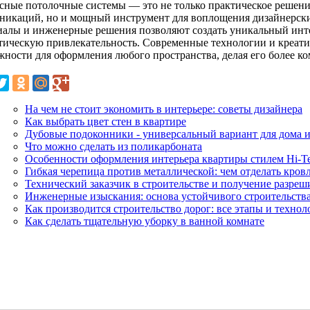
сные потолочные системы — это не только практическое решен
никаций, но и мощный инструмент для воплощения дизайнерск
иалы и инженерные решения позволяют создать уникальный инт
етическую привлекательность. Современные технологии и креа
жности для оформления любого пространства, делая его более 
На чем не стоит экономить в интерьере: советы дизайнера
Как выбрать цвет стен в квартире
Дубовые подоконники - универсальный вариант для дома 
Что можно сделать из поликарбоната
Особенности оформления интерьера квартиры стилем Hi-T
Гибкая черепица против металлической: чем отделать кров
Технический заказчик в строительстве и получение разре
Инженерные изыскания: основа устойчивого строительств
Как производится строительство дорог: все этапы и технол
Как сделать тщательную уборку в ванной комнате