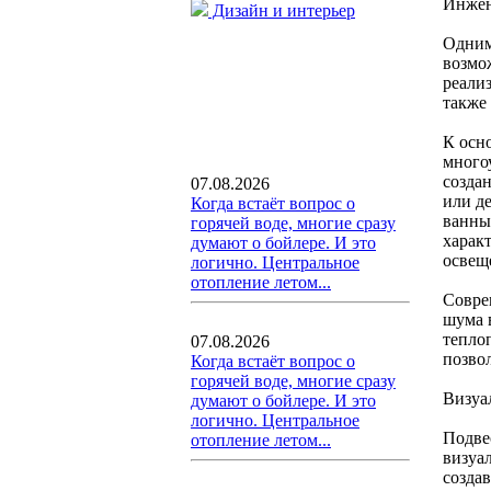
Инжен
Дизайн и интерьер
Одним
возмо
реали
также
К осн
много
созда
07.08.2026
или д
Когда встаёт вопрос о
ванны
горячей воде, многие сразу
харак
думают о бойлере. И это
освещ
логично. Центральное
отопление летом...
Совре
шума 
тепло
07.08.2026
позво
Когда встаёт вопрос о
горячей воде, многие сразу
Визуа
думают о бойлере. И это
логично. Центральное
Подве
отопление летом...
визуа
созда