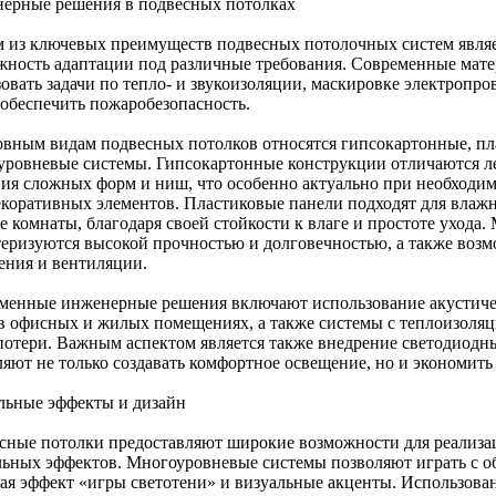
ерные решения в подвесных потолках
 из ключевых преимуществ подвесных потолочных систем являе
жность адаптации под различные требования. Современные мат
зовать задачи по тепло- и звукоизоляции, маскировке электропр
 обеспечить пожаробезопасность.
овным видам подвесных потолков относятся гипсокартонные, пл
уровневые системы. Гипсокартонные конструкции отличаются л
ния сложных форм и ниш, что особенно актуально при необходи
екоративных элементов. Пластиковые панели подходят для влаж
е комнаты, благодаря своей стойкости к влаге и простоте ухода
теризуются высокой прочностью и долговечностью, а также воз
ения и вентиляции.
менные инженерные решения включают использование акустиче
в офисных и жилых помещениях, а также системы с теплоизоляц
потери. Важным аспектом является также внедрение светодиодны
ляют не только создавать комфортное освещение, но и экономить
льные эффекты и дизайн
сные потолки предоставляют широкие возможности для реализа
льных эффектов. Многоуровневые системы позволяют играть с о
вая эффект «игры светотени» и визуальные акценты. Использова