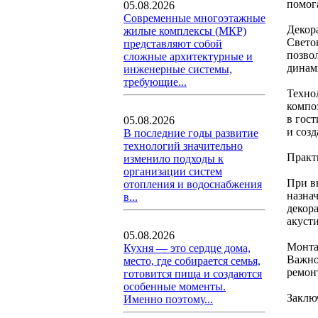
помог
05.08.2026
Современные многоэтажные
Декор
жилые комплексы (МКР)
Свето
представляют собой
позво
сложные архитектурные и
динам
инженерные системы,
требующие...
Техно
компо
в гос
05.08.2026
и соз
В последние годы развитие
технологий значительно
Практ
изменило подходы к
организации систем
При в
отопления и водоснабжения
назна
в...
декор
акуст
05.08.2026
Монта
Кухня — это сердце дома,
Важно
место, где собирается семья,
ремон
готовится пища и создаются
особенные моменты.
Заклю
Именно поэтому...