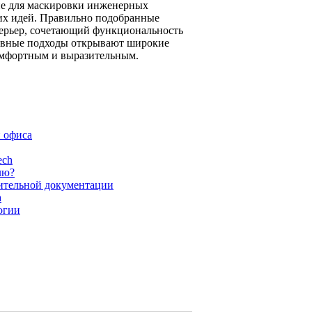
ие для маскировки инженерных
их идей. Правильно подобранные
ерьер, сочетающий функциональность
тивные подходы открывают широкие
комфортным и выразительным.
и офиса
ech
лю?
шительной документации
а
огии