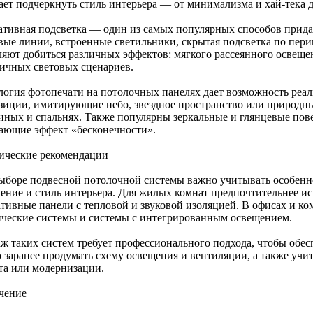
ает подчеркнуть стиль интерьера — от минимализма и хай-тека до
ативная подсветка — один из самых популярных способов придат
вые линии, встроенные светильники, скрытая подсветка по пер
ляют добиться различных эффектов: мягкого рассеянного освеще
ичных световых сценариев.
логия фотопечати на потолочных панелях дает возможность реа
зиции, имитирующие небо, звездное пространство или природны
тиных и спальнях. Также популярны зеркальные и глянцевые по
дающие эффект «бесконечности».
ические рекомендации
ыборе подвесной потолочной системы важно учитывать особенн
чение и стиль интерьера. Для жилых комнат предпочтительнее и
ативные панели с тепловой и звуковой изоляцией. В офисах и к
ические системы и системы с интегрированным освещением.
ж таких систем требует профессионального подхода, чтобы обесп
 заранее продумать схему освещения и вентиляции, а также уч
та или модернизации.
чение