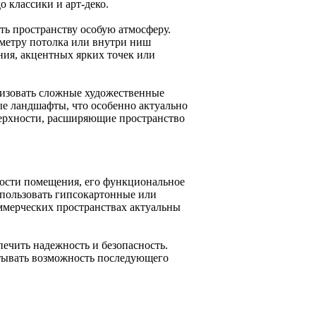
 классики и арт-деко.
ь пространству особую атмосферу.
иметру потолка или внутри ниш
ния, акцентных ярких точек или
лизовать сложные художественные
е ландшафты, что особенно актуально
верхности, расширяющие пространство
ости помещения, его функциональное
спользовать гипсокартонные или
оммерческих пространствах актуальны
ечить надежность и безопасность.
итывать возможность последующего