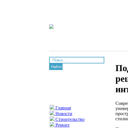
По
Найти
ре
ин
Совре
Главная
униве
прост
Новости
стили
Строительство
Ремонт