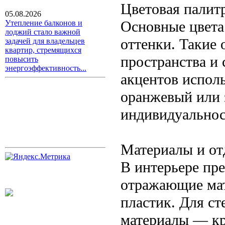
Цветовая палитр
05.08.2026
Основные цвета
Утепление балконов и
лоджий стало важной
оттенки. Такие
задачей для владельцев
квартир, стремящихся
пространства и 
повысить
энергоэффективность...
акцентов испол
оранжевый или 
индивидуальнос
Материалы и от
В интерьере пр
отражающие мат
пластик. Для с
материалы — кр