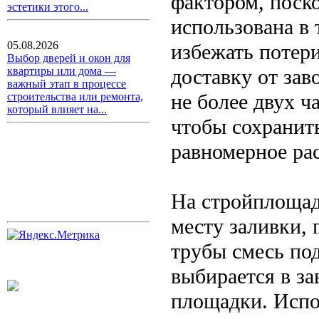
фактором, поск
эстетики этого...
использована в 
05.08.2026
избежать потер
Выбор дверей и окон для
доставку от зав
квартиры или дома —
важный этап в процессе
не более двух ч
строительства или ремонта,
который влияет на...
чтобы сохранит
равномерное рас
На стройплощад
месту заливки, 
трубы смесь под
выбирается в за
площадки. Испо