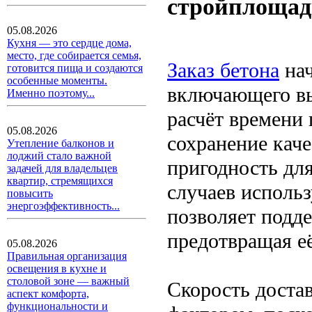
стройплощад
05.08.2026
Кухня — это сердце дома,
место, где собирается семья,
Заказ бетона
нач
готовится пища и создаются
особенные моменты.
включающего вы
Именно поэтому...
расчёт времени
05.08.2026
сохранение каче
Утепление балконов и
лоджий стало важной
пригодность для
задачей для владельцев
квартир, стремящихся
случаев использ
повысить
энергоэффективность...
позволяет подд
предотвращая её
05.08.2026
Правильная организация
освещения в кухне и
столовой зоне — важный
Скорость доста
аспект комфорта,
функциональности и