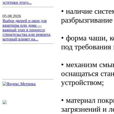
эстетики этого...
• наличие систе
05.08.2026
разбрызгивание
Выбор дверей и окон для
квартиры или дома —
важный этап в процессе
строительства или ремонта,
• форма чаши, 
который влияет на...
под требования 
• механизм смыв
оснащаться ст
устройством;
• материал пок
загрязнений и л