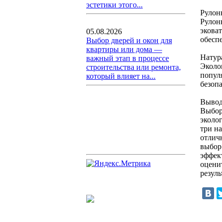
эстетики этого...
Рулон
Рулон
экова
05.08.2026
обесп
Выбор дверей и окон для
квартиры или дома —
Натур
важный этап в процессе
Эколо
строительства или ремонта,
попул
который влияет на...
безоп
Выво
Выбор
эколо
три н
отлич
выбор
эффек
оцени
резуль