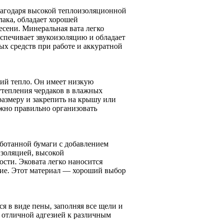
лагодаря высокой теплоизоляционной
лака, обладает хорошей
есени. Минеральная вата легко
спечивает звукоизоляцию и обладает
х средств при работе и аккуратной
ий тепло. Он имеет низкую
 утепления чердаков в влажных
размеру и закрепить на крышу или
ажно правильно организовать
аботанной бумаги с добавлением
изоляцией, высокой
сти. Эковата легко наносится
тие. Этот материал — хороший выбор
 в виде пены, заполняя все щели и
отличной адгезией к различным