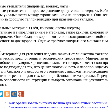
ные утеплители (например, войлок, маты)
ные утеплители — простое решение для утепления чердака. Вой
ты укладываются между стропилами или на перекрытия. Они лег
ечить хорошую теплоизоляцию при правильной укладке.
альные материалы (лён, конопля, овечья шерсть)
гичные и гипоаллергенные материалы, такие как лен, конопля ил
ярными. Они обладают хорошими теплоизоляционными свойств
асностью для здоровья. Однако требуют аккуратного монтажа и м
д
 материала для утепления чердака зависит от множества факторо
гических предпочтений и технических требований. Минеральная 
аиболее популярных решения, каждые из которых имеют свои пр
но подходит для тех, кто ценит экологичность и паропроницае
 для быстрого и недорогого утепления с высокой теплоизоляцие
тивное решение для тех, кто ищет безопасные материалы. Перед
ть особенности конструкции и выбрать оптимальный утеплитель
тата.
Как организовать систему полива для комнатных растений 
Секреты укладки ковролина в спальне: какой тип ворса выб