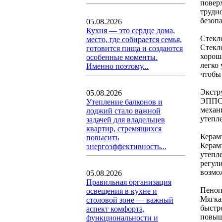
повер
трудн
безоп
05.08.2026
Кухня — это сердце дома,
Стекл
место, где собирается семья,
Стекл
готовится пища и создаются
хорош
особенные моменты.
легко
Именно поэтому...
чтобы
Экстр
05.08.2026
ЭППС 
Утепление балконов и
механ
лоджий стало важной
утепл
задачей для владельцев
квартир, стремящихся
Керам
повысить
Керам
энергоэффективность...
утепл
регул
возмо
05.08.2026
Правильная организация
Пеноп
освещения в кухне и
Мягка
столовой зоне — важный
быстр
аспект комфорта,
повыш
функциональности и