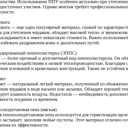
хностям. Использование ППУ особенно актуально при утеплени
одоступных участков. Однако монтаж требует профессиональных
асности.
овата
овата — еще один популярный материал, схожий по характерист
а для утепления чердаков, обладает высокой тепло- и звукоизол
 укладывается и имеет невысокую стоимость. Важно использоват
 избежать раздражения кожи и дыхательных путей.
удированный пенополистирол (ЭППС)
— более прочный и долговечный вид пенополистирола. Он обла
ическим воздействиям и низкой теплопроводностью. Благодаря 
ения оснований и кровельных конструкций. Также он устойчив к 
зит
зит — натуральный легкий материал, полученный из обожженной
ения чердаков в виде насыпи или засыпки. Обладает хорошей теп
ирует влажность воздуха. Недостаток — необходимость дополнит
жность оседания со временем.
олиуретановая пена (мягкая)
я пенополиуретановая пена используется для герметизации щеле
о застывает, заполняя любые пустоты. Этот материал отлично со
ения их эффективности.