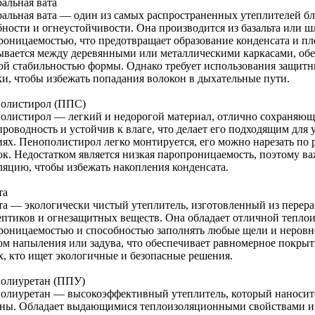
альная вата
альная вата — один из самых распространенных утеплителей б
бности и огнеустойчивости. Она производится из базальта или ш
роницаемостью, что предотвращает образование конденсата и пл
ывается между деревянными или металлическими каркасами, обе
ой стабильностью формы. Однако требует использования защитны
ки, чтобы избежать попадания волокон в дыхательные пути.
олистирол (ППС)
олистирол — легкий и недорогой материал, отлично сохраняющ
проводность и устойчив к влаге, что делает его подходящим для
иях. Пенополистирол легко монтируется, его можно нарезать по 
ок. Недостатком является низкая паропроницаемость, поэтому в
ляцию, чтобы избежать накопления конденсата.
та
та — экологически чистый утеплитель, изготовленный из перер
ептиков и огнезащитных веществ. Она обладает отличной тепло
роницаемостью и способностью заполнять любые щели и неровно
ом напыления или задува, что обеспечивает равномерное покры
ех, кто ищет экологичные и безопасные решения.
олиуретан (ППУ)
олиуретан — высокоэффективный утеплитель, который наносится
ны. Обладает выдающимися теплоизоляционными свойствами и 