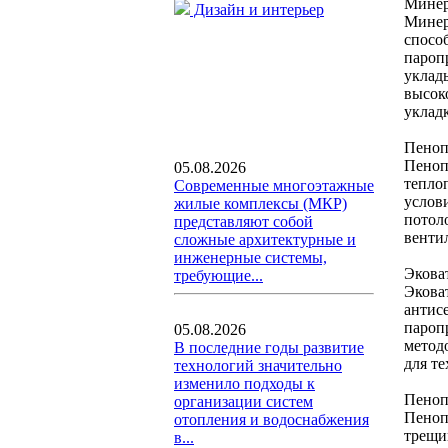
Минер
Дизайн и интерьер
Минер
спосо
пароп
уклад
высок
уклад
Пеноп
Пеноп
05.08.2026
тепло
Современные многоэтажные
услов
жилые комплексы (МКР)
потол
представляют собой
венти
сложные архитектурные и
инженерные системы,
Экова
требующие...
Экова
антис
пароп
05.08.2026
метод
В последние годы развитие
для т
технологий значительно
изменило подходы к
Пеноп
организации систем
Пеноп
отопления и водоснабжения
трещи
в...