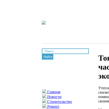
То
Найти
ча
эк
Утепл
Главная
снизи
помещ
Новости
своим
Строительство
Ремонт