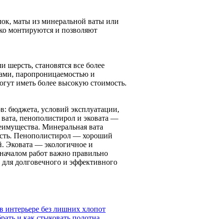
лок, маты из минеральной ваты или
ко монтируются и позволяют
и шерсть, становятся все более
ами, паропроницаемостью и
огут иметь более высокую стоимость.
в: бюджета, условий эксплуатации,
вата, пенополистирол и эковата —
еимущества. Минеральная вата
мость. Пенополистирол — хороший
й. Эковата — экологичное и
 началом работ важно правильно
 для долговечного и эффективного
в интерьере без лишних хлопот
рать и как стыковать полотна