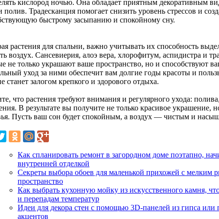
елять кислород ночью. Она обладает приятным декоративным вид
 и полив. Традесканция помогает снизить уровень стрессов и со
бствующую быстрому засыпанию и спокойному сну.
ая растения для спальни, важно учитывать их способность выдел
ь воздух. Сансевиерия, алоэ вера, хлорофитум, аспидистра и тр
ые не только украшают ваше пространство, но и способствуют в
льный уход за ними обеспечит вам долгие годы красоты и пользы
е станет залогом крепкого и здорового отдыха.
те, что растения требуют внимания и регулярного ухода: полива
ения. В результате вы получите не только красивое украшение, 
вья. Пусть ваш сон будет спокойным, а воздух — чистым и нас
Как спланировать ремонт в загородном доме поэтапно, нач
внутренней отделкой
Секреты выбора обоев для маленькой прихожей с мелким р
пространство
Как выбрать кухонную мойку из искусственного камня, чт
и перепадам температур
Идеи для декора стен с помощью 3D-панелей из гипса или
акцентов