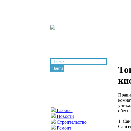
То
Найти
ки
Прави
комна
уника
Главная
обесп
Новости
1. Са
Строительство
Сансе
Ремонт