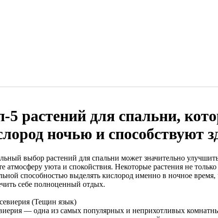
п-5 растений для спальни, ко
слород ночью и способствуют з
льный выбор растений для спальни может значительно улучшить 
те атмосферу уюта и спокойствия. Некоторые растения не только
льной способностью выделять кислород именно в ночное время, ч
ечить себе полноценный отдых.
нсевиерия (Тещин язык)
виерия — одна из самых популярных и неприхотливых комнатных