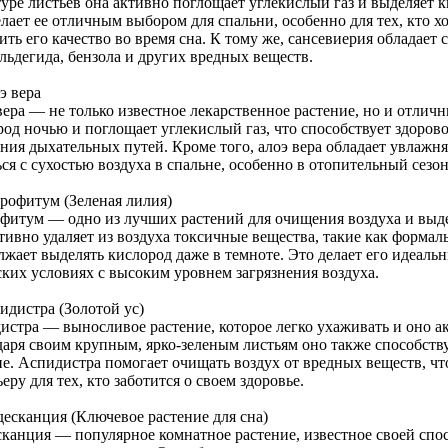
уре листьев она активно поглощает углекислый газ и выделяет к
лает ее отличным выбором для спальни, особенно для тех, кто х
ть его качество во время сна. К тому же, сансевиерия обладает
льдегида, бензола и других вредных веществ.
э вера
вера — не только известное лекарственное растение, но и отлич
род ночью и поглощает углекислый газ, что способствует здоро
яния дыхательных путей. Кроме того, алоэ вера обладает увлаж
ся с сухостью воздуха в спальне, особенно в отопительный сезон
орофитум (Зеленая лилия)
фитум — одно из лучших растений для очищения воздуха и выде
ивно удаляет из воздуха токсичные вещества, такие как формаль
лжает выделять кислород даже в темноте. Это делает его идеаль
ских условиях с высоким уровнем загрязнения воздуха.
идистра (Золотой ус)
истра — выносливое растение, которое легко ухаживать и оно а
даря своим крупным, ярко-зеленым листьям оно также способст
не. Аспидистра помогает очищать воздух от вредных веществ, чт
еру для тех, кто заботится о своем здоровье.
десканция (Ключевое растение для сна)
сканция — популярное комнатное растение, известное своей спо