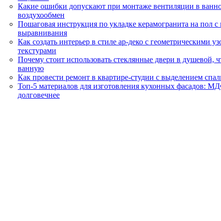
Какие ошибки допускают при монтаже вентиляции в ванно
воздухообмен
Пошаговая инструкция по укладке керамогранита на пол с
выравнивания
Как создать интерьер в стиле ар-деко с геометрическими у
текстурами
Почему стоит использовать стеклянные двери в душевой, ч
ванную
Как провести ремонт в квартире-студии с выделением спа
Топ-5 материалов для изготовления кухонных фасадов: МДФ
долговечнее