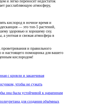
ом и легко переносит недостаток
здает расслабляющую атмосферу,
ять кислород в ночное время и
адесканция — это топ-5 растений,
ашему здоровью и хорошему сну.
, а уютная и свежая атмосфера в
, проветривания и правильного
но и настоящего помощника для вашего
ыщенным кислородом!
иная с кровли и заканчивая
исунком, чтобы не сужать
обы она была устойчивой к царапинам
 полиуретана для создания объёмных