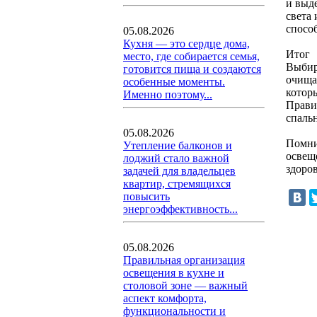
и выд
света
спосо
05.08.2026
Кухня — это сердце дома,
Итог
место, где собирается семья,
Выбир
готовится пища и создаются
очищат
особенные моменты.
котор
Именно поэтому...
Прави
спальн
05.08.2026
Помни
Утепление балконов и
освещ
лоджий стало важной
здоро
задачей для владельцев
квартир, стремящихся
повысить
энергоэффективность...
05.08.2026
Правильная организация
освещения в кухне и
столовой зоне — важный
аспект комфорта,
функциональности и