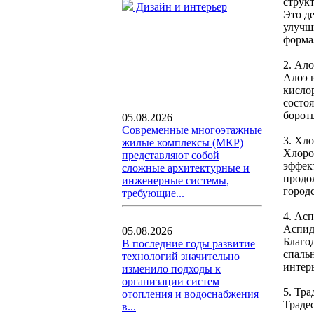
структ
Дизайн и интерьер
Это де
улучши
форма
2. Ало
Алоэ 
кисло
состо
бороть
05.08.2026
Современные многоэтажные
3. Хл
жилые комплексы (МКР)
Хлоро
представляют собой
эффект
сложные архитектурные и
продо
инженерные системы,
город
требующие...
4. Асп
Аспид
05.08.2026
Благо
В последние годы развитие
спаль
технологий значительно
интерь
изменило подходы к
организации систем
5. Тра
отопления и водоснабжения
Траде
в...