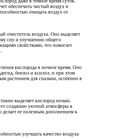
ислород даже в темное время суток.
очет обеспечить чистый воздух и
 способностью очищать воздух от
ный очиститель воздуха. Оно выделяет
вому сну и улучшению общего
няющими свойствами, что помогает
.
ления кислорода в ночное время. Оно
дегид, бензол и ксилол, и при этом
ным растением для спальни, особенно в
ктивно выделяет кислород ночью.
вует созданию уютной атмосферы в
о делает ее полезным дополнением к
собностью улучшать качество воздуха