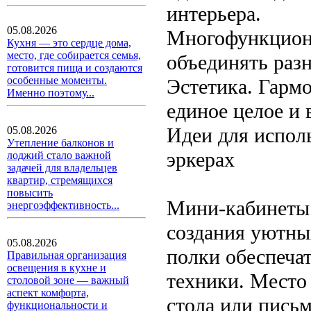
интерьера.
05.08.2026
Многофункциона
Кухня — это сердце дома,
место, где собирается семья,
объединять раз
готовится пища и создаются
особенные моменты.
Эстетика. Гармо
Именно поэтому...
единое целое и 
Идеи для испол
05.08.2026
Утепление балконов и
эркерах
лоджий стало важной
задачей для владельцев
квартир, стремящихся
повысить
Мини-кабинеты 
энергоэффективность...
создания уютны
05.08.2026
полки обеспеча
Правильная организация
освещения в кухне и
техники. Место
столовой зоне — важный
аспект комфорта,
стола или пись
функциональности и