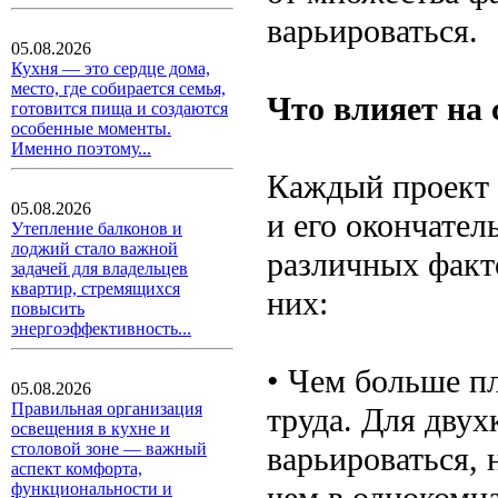
варьироваться.
05.08.2026
Кухня — это сердце дома,
место, где собирается семья,
Что влияет на
готовится пища и создаются
особенные моменты.
Именно поэтому...
Каждый проект 
05.08.2026
и его окончате
Утепление балконов и
лоджий стало важной
различных факт
задачей для владельцев
квартир, стремящихся
них:
повысить
энергоэффективность...
• Чем больше п
05.08.2026
Правильная организация
труда. Для дву
освещения в кухне и
столовой зоне — важный
варьироваться, 
аспект комфорта,
чем в однокомн
функциональности и