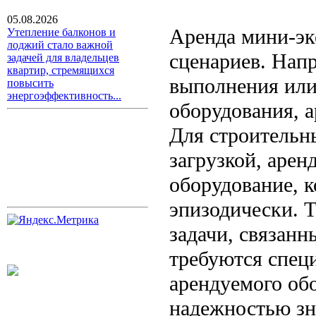
05.08.2026
Аренда мини-экс
Утепление балконов и
лоджий стало важной
сценариев. Напр
задачей для владельцев
квартир, стремящихся
выполнения или
повысить
энергоэффективность...
оборудования, 
Для строительн
загрузкой, арен
оборудование, к
эпизодически. Т
задачи, связанн
требуются спец
арендуемого об
надежностью зн