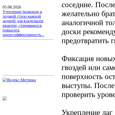
соседние. Посл
05.08.2026
желательно брат
Утепление балконов и
лоджий стало важной
аналогичной то
задачей для владельцев
квартир, стремящихся
доски рекоменд
повысить
энергоэффективность...
предотвратить г
Фиксация новых
гвоздей или сам
поверхность ост
выступы. После
проверить уров
Укрепление лаг