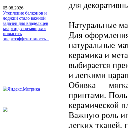
для декоративн
05.08.2026
Утепление балконов и
лоджий стало важной
Натуральные ма
задачей для владельцев
квартир, стремящихся
Для оформления
повысить
энергоэффективность...
натуральные мат
керамика и мет
выбирается пре
и легкими цара
Обивка — мягка
принтами. Полы
керамической пл
Важную роль иг
легких тканей,