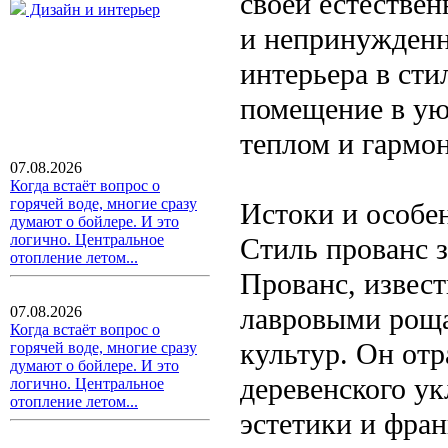
своей естестве
Дизайн и интерьер
и непринужден
интерьера в сти
помещение в ую
теплом и гармо
07.08.2026
Когда встаёт вопрос о
горячей воде, многие сразу
Истоки и особе
думают о бойлере. И это
логично. Центральное
Стиль прованс 
отопление летом...
Прованс, извес
лавровыми роща
07.08.2026
Когда встаёт вопрос о
культур. Он отр
горячей воде, многие сразу
думают о бойлере. И это
деревенского ук
логично. Центральное
отопление летом...
эстетики и фра