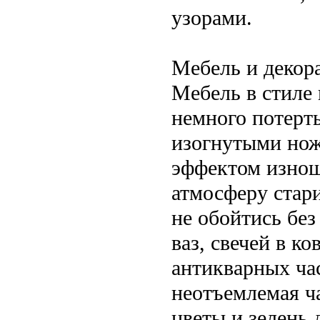
узорами.
Мебель и декор
Мебель в стиле
немного потерты
изогнутыми ножк
эффектом изнош
атмосферу стар
не обойтись без
ваз, свечей в к
антикварных ча
неотъемлемая ча
цветы и зелень