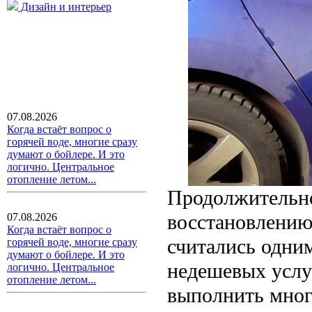
Дизайн и интерьер
07.08.2026
Когда встаёт вопрос о
горячей воде, многие сразу
думают о бойлере. И это
логично. Центральное
отопление летом...
Продолжительно
восстановлению
07.08.2026
Когда встаёт вопрос о
считались одни
горячей воде, многие сразу
думают о бойлере. И это
недешевых услу
логично. Центральное
отопление летом...
выполнить много