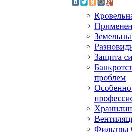
Кровельн
Применен
Земельный
Разновид
Защита си
Банкротс
проблем
Особенно
профессио
Хранилищ
Вентиляци
Фильтры С