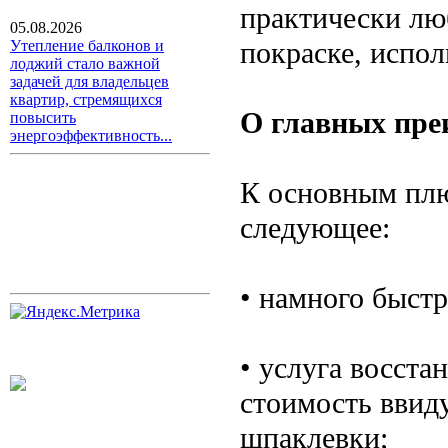
практически лю
05.08.2026
покраске, испол
Утепление балконов и
лоджий стало важной
задачей для владельцев
квартир, стремящихся
О главных пре
повысить
энергоэффективность...
К основным плю
следующее:
• намного быстр
• услуга восст
стоимость ввид
шпаклевки;