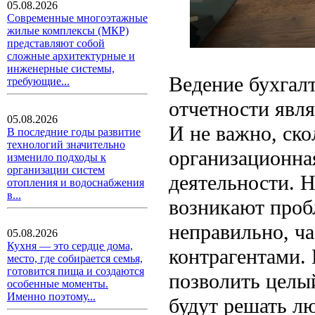
05.08.2026
Современные многоэтажные
жилые комплексы (МКР)
представляют собой
сложные архитектурные и
инженерные системы,
Ведение бухгалт
требующие...
отчетности явл
05.08.2026
И не важно, ско
В последние годы развитие
технологий значительно
организационна
изменило подходы к
организации систем
деятельности. Н
отопления и водоснабжения
в...
возникают проб
неправильно, ча
05.08.2026
Кухня — это сердце дома,
контрагентами. 
место, где собирается семья,
готовится пища и создаются
позволить целы
особенные моменты.
Именно поэтому...
будут решать л