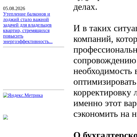
делах.
05.08.2026
Утепление балконов и
лоджий стало важной
задачей для владельцев
И в таких ситу
квартир, стремящихся
повысить
компаний, кото
энергоэффективность...
профессиональн
сопровождению 
необходимость 
оптимизировать
корректировку 
именно этот ва
сэкономить на н
О бухгалтерск