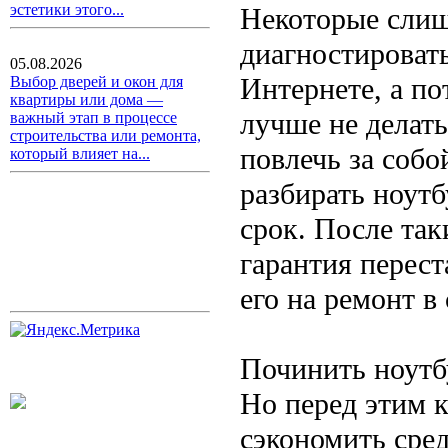
эстетики этого...
Некоторые слиш
диагностироват
05.08.2026
Интернете, а по
Выбор дверей и окон для
квартиры или дома —
лучше не делат
важный этап в процессе
строительства или ремонта,
повлечь за соб
который влияет на...
разбирать ноутб
срок. После так
гарантия перест
его на ремонт в
Починить ноутб
Но перед этим 
сэкономить сред