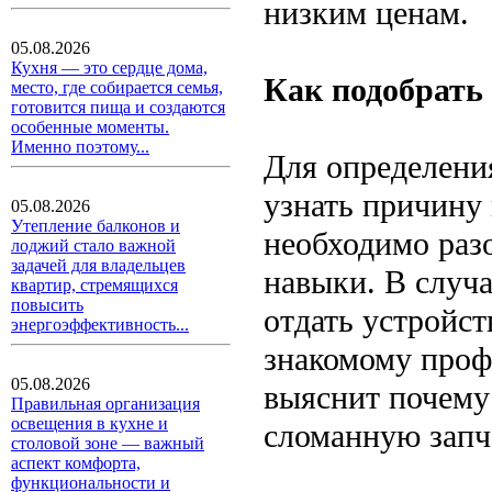
низким ценам.
05.08.2026
Кухня — это сердце дома,
Как подобрать
место, где собирается семья,
готовится пища и создаются
особенные моменты.
Именно поэтому...
Для определения
узнать причину 
05.08.2026
Утепление балконов и
необходимо разо
лоджий стало важной
задачей для владельцев
навыки. В случа
квартир, стремящихся
повысить
отдать устройст
энергоэффективность...
знакомому проф
05.08.2026
выяснит почему 
Правильная организация
освещения в кухне и
сломанную запч
столовой зоне — важный
аспект комфорта,
функциональности и