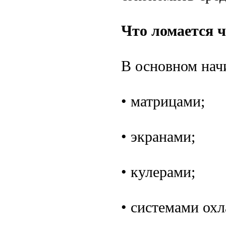
Что ломается ч
В основном нач
• матрицами;
• экранами;
• кулерами;
• системами ох