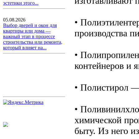
изготавливают 
эстетики этого...
• Полиэтиленте
05.08.2026
Выбор дверей и окон для
производства п
квартиры или дома —
важный этап в процессе
строительства или ремонта,
который влияет на...
• Полипропилен
контейнеров и 
• Полистирол —
• Поливинилхло
химической про
быту. Из него и