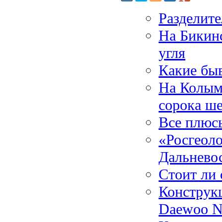
Разделит
На Бикин
угля
Какие бы
На Колыме
сорока ше
Все плюсы
«Росгеоло
Дальнево
Стоит ли 
Конструк
Daewoo N