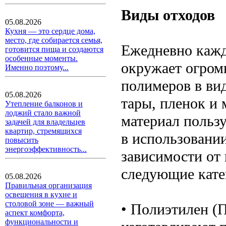
Виды отходов
05.08.2026
Кухня — это сердце дома,
место, где собирается семья,
Ежедневно каждо
готовится пища и создаются
особенные моменты.
окружает огромн
Именно поэтому...
полимеров в ви
05.08.2026
тары, пленок и 
Утепление балконов и
лоджий стало важной
материал польз
задачей для владельцев
квартир, стремящихся
в использовании
повысить
энергоэффективность...
зависимости от 
следующие кате
05.08.2026
Правильная организация
освещения в кухне и
столовой зоне — важный
• Полиэтилен (
аспект комфорта,
функциональности и