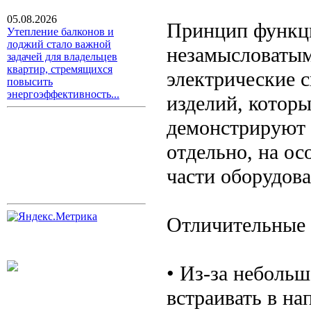
05.08.2026
Принцип функци
Утепление балконов и
лоджий стало важной
незамысловатым
задачей для владельцев
квартир, стремящихся
электрические 
повысить
энергоэффективность...
изделий, которы
демонстрируют 
отдельно, на ос
части оборудова
Отличительные 
• Из-за неболь
встраивать в на