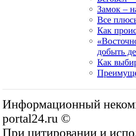
Замок – н
Все плюсы
Как проис
«Восточно
добыть де
Как выбир
Преимуще
Информационный некомме
portal24.ru ©
При цитировании и испо