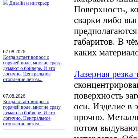
Дизайн и интерьер
Поверхность, к
сварки либо вы
предполагаются
габаритов. В ч
каких материало
07.08.2026
Когда встаёт вопрос о
горячей воде, многие сразу
думают о бойлере. И это
Лазерная резка 
логично. Центральное
отопление летом...
сконцентрирован
поверхность за
07.08.2026
Когда встаёт вопрос о
оси. Изделие в
горячей воде, многие сразу
думают о бойлере. И это
прочно. Металли
логично. Центральное
отопление летом...
потом выдувают