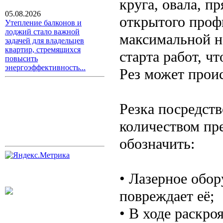
круга, овала, п
05.08.2026
открытого профи
Утепление балконов и
лоджий стало важной
максимальной н
задачей для владельцев
квартир, стремящихся
старта работ, ч
повысить
энергоэффективность...
Рез может прои
Резка посредст
количеством пр
обозначить:
• Лазерное обор
повреждает её;
• В ходе раскр