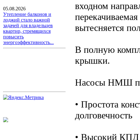
входном направл
05.08.2026
перекачиваемая
Утепление балконов и
лоджий стало важной
вытесняется пол
задачей для владельцев
квартир, стремящихся
повысить
энергоэффективность...
В полную компл
крышки.
Насосы НМШ пр
• Простота кон
долговечность
• Высокий КПД 