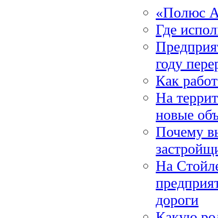
«Полюс А
Где испо
Предприя
году пере
Как работ
На террит
новые об
Почему в
застройщ
На Стойл
предприят
дороги
Какую рол