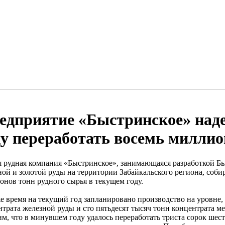
едприятие «Быстринское» наде
ду переработать восемь миллио
я рудная компания «Быстринское», занимающаяся разработкой Б
ной и золотой руды на территории Забайкальского региона, соби
онов тонн рудного сырья в текущем году.
же время на текущий год запланировано производство на уровн
трата железной руды и сто пятьдесят тысяч тонн концентрата ме
им, что в минувшем году удалось переработать триста сорок шес