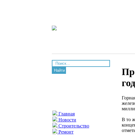
Пр
Найти
го
Горна
желез
милли
Главная
В то 
Новости
концен
Строительство
отмет
Ремонт