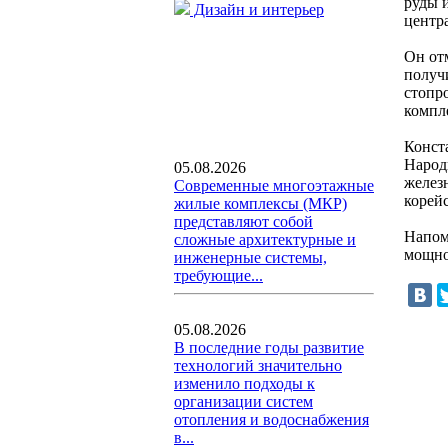
руды 
Дизайн и интерьер
центр
Он отм
получи
стопр
компле
Конст
Народ
05.08.2026
желез
Современные многоэтажные
корей
жилые комплексы (МКР)
представляют собой
Напом
сложные архитектурные и
мощно
инженерные системы,
требующие...
05.08.2026
В последние годы развитие
технологий значительно
изменило подходы к
организации систем
отопления и водоснабжения
в...