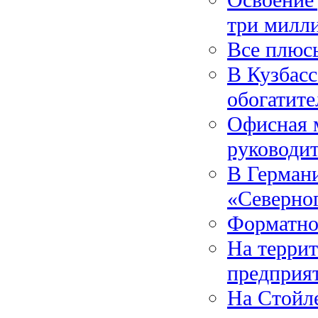
три милл
Все плюс
В Кузбас
обогатит
Офисная 
руководи
В Германи
«Северног
Форматно-
На террит
предприя
На Стойл