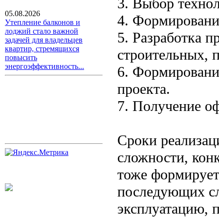
3. Выбор технол
05.08.2026
4. Формировани
Утепление балконов и
лоджий стало важной
5. Разработка п
задачей для владельцев
квартир, стремящихся
строительных, 
повысить
энергоэффективность...
6. Формировани
проекта.
7. Получение о
Сроки реализаци
сложности, кон
тоже формирует
последующих сл
эксплуатацию, 