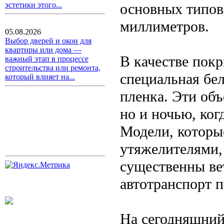
основных типовы
эстетики этого...
миллиметров.
05.08.2026
Выбор дверей и окон для
квартиры или дома —
В качестве пок
важный этап в процессе
строительства или ремонта,
специальная бел
который влияет на...
пленка. Эти объ
но и ночью, ког
Модели, которы
утяжелителями, 
существенны вет
автотранспорт п
На сегодняшний