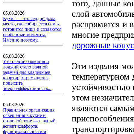
того, данные к
слой автомобиль
05.08.2026
Кухня — это сердце дома,
распрямится и 
место, где собирается семья,
готовится пища и создаются
многие предпри
особенные моменты.
Именно поэтому...
дорожные кону
05.08.2026
Утепление балконов и
Эти изделия мо
лоджий стало важной
задачей для владельцев
температурном 
квартир, стремящихся
повысить
устойчивостью 
энергоэффективность...
этом незначител
05.08.2026
являются самы
Правильная организация
освещения в кухне и
приспособления
столовой зоне — важный
аспект комфорта,
транспортировк
функциональности и