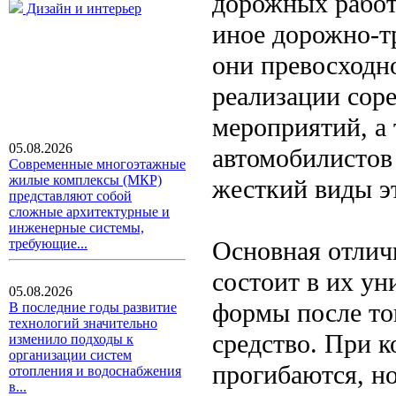
дорожных работ 
Дизайн и интерьер
иное дорожно-т
они превосходно
реализации сор
мероприятий, а
05.08.2026
автомобилистов
Современные многоэтажные
жилые комплексы (МКР)
жесткий виды э
представляют собой
сложные архитектурные и
инженерные системы,
Основная отлич
требующие...
состоит в их у
05.08.2026
формы после тог
В последние годы развитие
технологий значительно
средство. При 
изменило подходы к
организации систем
прогибаются, н
отопления и водоснабжения
в...