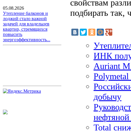
свойствам разли
05.08.2026
подбирать так, 
Утепление балконов и
лоджий стало важной
задачей для владельцев
квартир, стремящихся
повысить
энергоэффективность...
Утеплите
ИНК полу
Auriant M
Polymetal
Российск
добычу
Руководст
нефтяной
Total сни