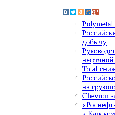
Polymetal
Российск
добычу
Руководст
нефтяной
Total сни
Российско
на грузоп
Chevron з
«Роснефть
в Карском