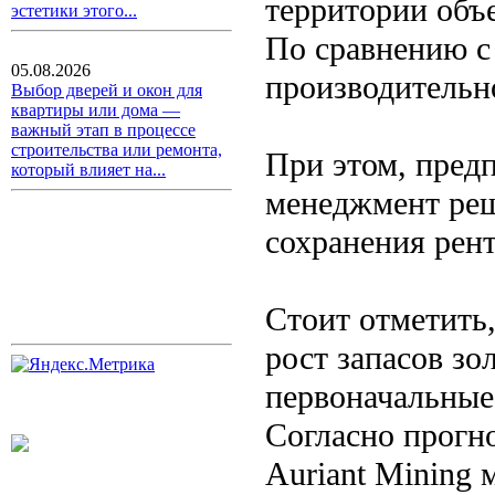
территории объе
эстетики этого...
По сравнению с 
05.08.2026
производительно
Выбор дверей и окон для
квартиры или дома —
важный этап в процессе
строительства или ремонта,
При этом, пред
который влияет на...
менеджмент реш
сохранения рен
Стоит отметить
рост запасов зо
первоначальные
Согласно прогн
Auriant Mining 