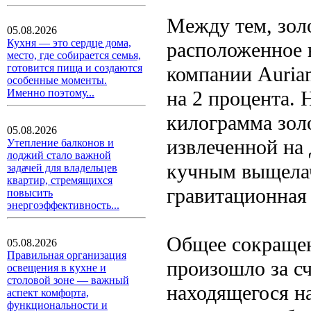
Между тем, зол
05.08.2026
Кухня — это сердце дома,
расположенное 
место, где собирается семья,
готовится пища и создаются
компании Auria
особенные моменты.
на 2 процента. 
Именно поэтому...
килограмма золо
05.08.2026
извлеченной на
Утепление балконов и
лоджий стало важной
кучным выщелач
задачей для владельцев
квартир, стремящихся
гравитационная
повысить
энергоэффективность...
Общее сокращен
05.08.2026
Правильная организация
произошло за с
освещения в кухне и
столовой зоне — важный
находящегося н
аспект комфорта,
функциональности и