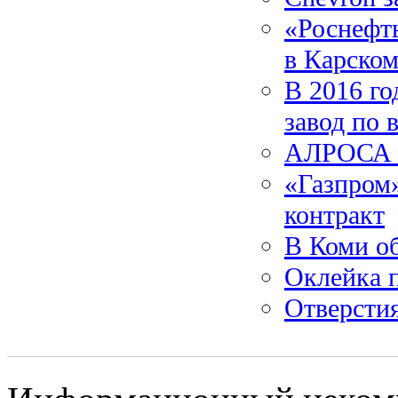
«Роснефть
в Карском
В 2016 го
завод по 
АЛРОСА о
«Газпром
контракт
В Коми о
Оклейка п
Отверстия