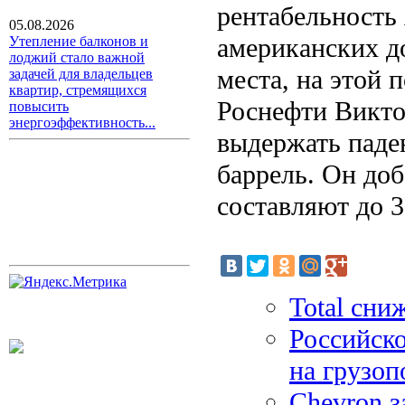
рентабельность
05.08.2026
американских до
Утепление балконов и
лоджий стало важной
места, на этой 
задачей для владельцев
квартир, стремящихся
Роснефти Викто
повысить
энергоэффективность...
выдержать паден
баррель. Он до
составляют до 3
Total сни
Российско
на грузоп
Chevron з