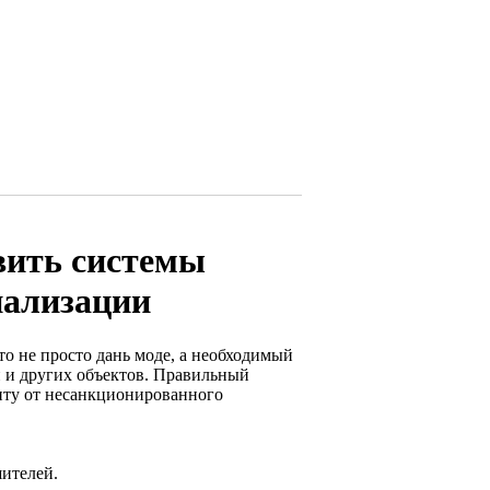
вить системы
нализации
о не просто дань моде, а необходимый
й и других объектов. Правильный
иту от несанкционированного
ителей.