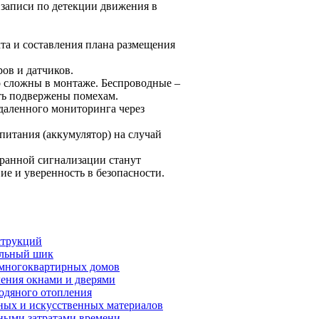
 записи по детекции движения в
та и составления плана размещения
ров и датчиков.
 сложны в монтаже. Беспроводные –
ыть подвержены помехам.
даленного мониторинга через
питания (аккумулятор) на случай
ранной сигнализации станут
е и уверенность в безопасности.
струкций
альный шик
 многоквартирных домов
ления окнами и дверями
одяного отопления
ных и искусственных материалов
ьными затратами времени