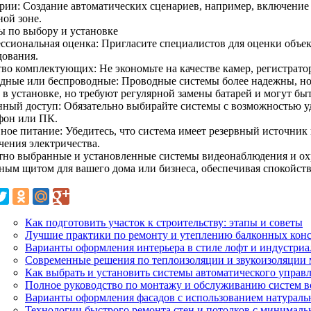
рии: Создание автоматических сценариев, например, включение
ной зоне.
ы по выбору и установке
ссиональная оценка: Пригласите специалистов для оценки объек
дования.
тво комплектующих: Не экономьте на качестве камер, регистрато
дные или беспроводные: Проводные системы более надежны, но
 в установке, но требуют регулярной замены батарей и могут б
нный доступ: Обязательно выбирайте системы с возможностью у
фон или ПК.
вное питание: Убедитесь, что система имеет резервный источник 
чения электричества.
тно выбранные и установленные системы видеонаблюдения и ох
ным щитом для вашего дома или бизнеса, обеспечивая спокойстви
Как подготовить участок к строительству: этапы и советы
Лучшие практики по ремонту и утеплению балконных кон
Варианты оформления интерьера в стиле лофт и индустри
Современные решения по теплоизоляции и звукоизоляции
Как выбрать и установить системы автоматического управ
Полное руководство по монтажу и обслуживанию систем в
Варианты оформления фасадов с использованием натураль
Технологии быстрого ремонта стен и потолков с минимал