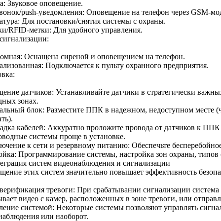
а: Звуковое оповещение.
вонок/push-уведомления: Оповещение на телефон через GSM-мод
атура: Для постановки/снятия системы с охраны.
ки/RFID-метки: Для удобного управления.
сигнализации:
омная: Оснащена сиреной и оповещением на телефон.
ализованная: Подключается к пульту охранного предприятия.
овка:
ение датчиков: Устанавливайте датчики в стратегически важных 
дных зонах.
альный блок: Разместите ППК в надежном, недоступном месте (ч
ть).
адка кабелей: Аккуратно проложите провода от датчиков к ППК (
оводные системы проще в установке.
ючение к сети и резервному питанию: Обеспечьте бесперебойное
ойка: Программирование системы, настройка зон охраны, типов
теграция систем видеонаблюдения и сигнализации
щение этих систем значительно повышает эффективность безопа
верификация тревоги: При срабатывании сигнализации система
вает видео с камер, расположенных в зоне тревоги, или отправл
ление системой: Некоторые системы позволяют управлять сигна
наблюдения или наоборот.