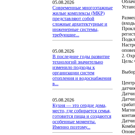
Облач
05.08.2026
Устан
Современные многоэтажные
жилые комплексы (МКР)
Разме
представляют собой
(вход
сложные архитектурные и
Прокла
инженерные системы,
регист
требующие...
Подкл
Настр
опове
05.08.2026
2. Ох
В последние годы развитие
Цель:
технологий значительно
изменило подходы к
Выбор
организации систем
отопления и водоснабжения
Центр
в...
датчик
Датчи
Датчи
05.08.2026
сраба
Кухня — это сердце дома,
Магни
место, где собирается семья,
контак
готовится пища и создаются
Датчи
особенные моменты.
Комби
Именно поэтому...
Опове