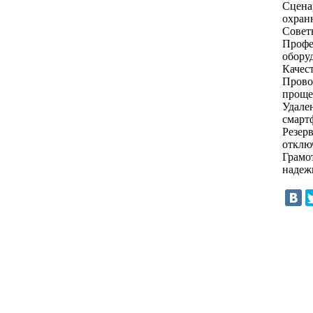
Сцена
охран
Совет
Профе
обору
Качес
Прово
проще
Удале
смарт
Резер
отклю
Грамо
надеж