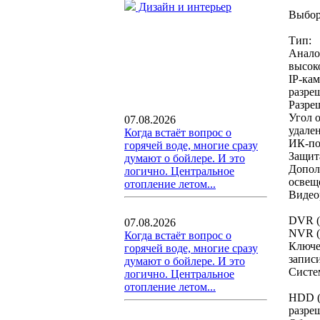
Дизайн и интерьер
Выбор
Тип:
Анало
высок
IP-ка
разре
Разре
Угол 
07.08.2026
удале
Когда встаёт вопрос о
ИК-по
горячей воде, многие сразу
Защита
думают о бойлере. И это
Допол
логично. Центральное
освещ
отопление летом...
Видео
DVR (
07.08.2026
NVR (
Когда встаёт вопрос о
Ключе
горячей воде, многие сразу
записи
думают о бойлере. И это
Систе
логично. Центральное
отопление летом...
HDD (ж
разре