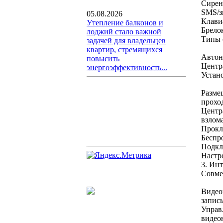
Сирен
SMS/з
05.08.2026
Клави
Утепление балконов и
Брело
лоджий стало важной
Типы 
задачей для владельцев
квартир, стремящихся
Автон
повысить
Центр
энергоэффективность...
Устан
Размещ
прохо
Центр
взлома
Прокл
Беспр
Подкл
Настр
3. Ин
Совме
Видео
записы
Управ
видео