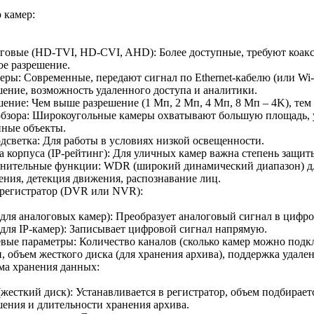
 камер:
говые (HD-TVI, HD-CVI, AHD): Более доступные, требуют коакс
ое разрешение.
меры: Современные, передают сигнал по Ethernet-кабелю (или Wi-
шение, возможность удаленного доступа и аналитики.
шение: Чем выше разрешение (1 Мп, 2 Мп, 4 Мп, 8 Мп – 4K), тем
обзора: Широкоугольные камеры охватывают большую площадь, 
нные объекты.
дсветка: Для работы в условиях низкой освещенности.
 корпуса (IP-рейтинг): Для уличных камер важна степень защиты 
нительные функции: WDR (широкий динамический диапазон) для
ения, детекция движения, распознавание лиц.
регистратор (DVR или NVR):
для аналоговых камер): Преобразует аналоговый сигнал в цифро
для IP-камер): Записывает цифровой сигнал напрямую.
вые параметры: Количество каналов (сколько камер можно подк
, объем жесткого диска (для хранения архива), поддержка удале
ма хранения данных:
есткий диск): Устанавливается в регистратор, объем подбираетс
шения и длительности хранения архива.