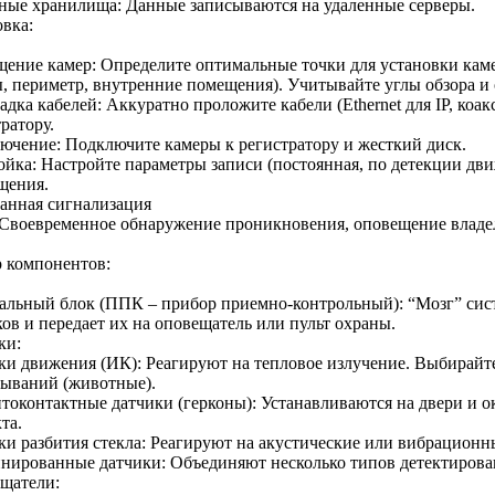
ные хранилища: Данные записываются на удаленные серверы.
овка:
щение камер: Определите оптимальные точки для установки кам
ы, периметр, внутренние помещения). Учитывайте углы обзора и 
дка кабелей: Аккуратно проложите кабели (Ethernet для IP, коа
ратору.
ючение: Подключите камеры к регистратору и жесткий диск.
ойка: Настройте параметры записи (постоянная, по детекции дви
щения.
ранная сигнализация
 Своевременное обнаружение проникновения, оповещение владе
 компонентов:
альный блок (ППК – прибор приемно-контрольный): “Мозг” сист
ов и передает их на оповещатель или пульт охраны.
ки:
ки движения (ИК): Реагируют на тепловое излучение. Выбирайт
тываний (животные).
токонтактные датчики (герконы): Устанавливаются на двери и 
та.
ки разбития стекла: Реагируют на акустические или вибрационн
нированные датчики: Объединяют несколько типов детектирова
щатели: