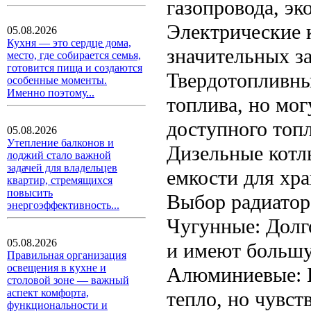
газопровода, э
Электрические к
05.08.2026
Кухня — это сердце дома,
значительных за
место, где собирается семья,
готовится пища и создаются
Твердотопливны
особенные моменты.
Именно поэтому...
топлива, но мо
доступного топл
05.08.2026
Утепление балконов и
Дизельные котл
лоджий стало важной
задачей для владельцев
емкости для хра
квартир, стремящихся
повысить
Выбор радиатор
энергоэффективность...
Чугунные: Долг
05.08.2026
и имеют большу
Правильная организация
освещения в кухне и
Алюминиевые: Б
столовой зоне — важный
аспект комфорта,
тепло, но чувст
функциональности и