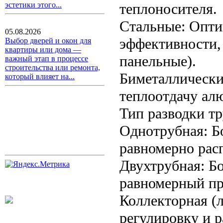
теплоносителя.
эстетики этого...
Стальные: Опти
05.08.2026
эффективности,
Выбор дверей и окон для
квартиры или дома —
панельные).
важный этап в процессе
строительства или ремонта,
Биметаллически
который влияет на...
теплоотдачу ал
Тип разводки тр
Однотрубная: Бо
равномерно расп
Двухтрубная: Бо
равномерный пр
Коллекторная (
регулировку и р