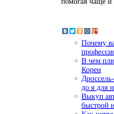
помогая чаще и
Почему ва
професси
В чем плю
Кореи
Дроссель-
до я для
Выкуп авт
быстрой 
Как устро