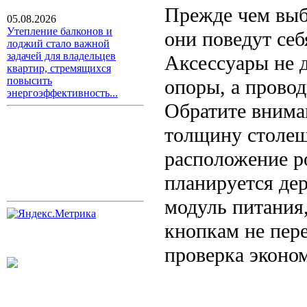
Прежде чем выб
05.08.2026
Утепление балконов и
они поведут се
лоджий стало важной
задачей для владельцев
Аксессуары не 
квартир, стремящихся
повысить
опоры, а провод
энергоэффективность...
Обратите внима
толщину столеш
расположение ро
планируется де
модуль питания,
кнопкам не пер
проверка эконом