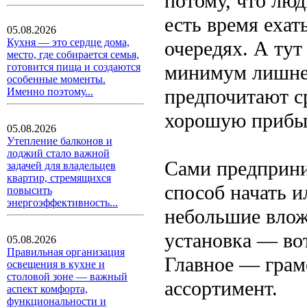
потому, что люд
есть время ехат
05.08.2026
Кухня — это сердце дома,
очередях. А ту
место, где собирается семья,
минимум лишнег
готовится пища и создаются
особенные моменты.
предпочитают с
Именно поэтому...
хорошую прибыт
05.08.2026
Утепление балконов и
лоджий стало важной
Сами предприни
задачей для владельцев
квартир, стремящихся
способ начать 
повысить
энергоэффективность...
небольшие влож
установка — вот
05.08.2026
Правильная организация
Главное — грам
освещения в кухне и
столовой зоне — важный
ассортимент.
аспект комфорта,
функциональности и