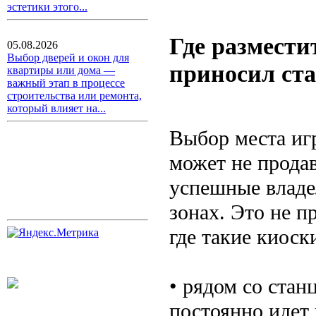
эстетики этого...
Где размести
05.08.2026
Выбор дверей и окон для
приносил ст
квартиры или дома —
важный этап в процессе
строительства или ремонта,
который влияет на...
Выбор места иг
может не продав
успешные владе
зонах. Это не п
где такие киоск
• рядом со стан
постоянно идет