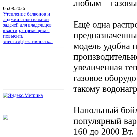
любым – газовы
05.08.2026
Утепление балконов и
лоджий стало важной
Ещё одна распр
задачей для владельцев
квартир, стремящихся
предназначенны
повысить
энергоэффективность...
модель удобна 
производительно
увеличенная теп
газовое оборудо
такому водонаг
Напольный бойл
популярный вар
160 до 2000 Вт.