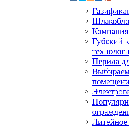
Газифика
Шлакобл
Компания 
Губский к
технолог
Перила д
Выбираем
помещени
Электроге
Популярн
ограждени
Литейное