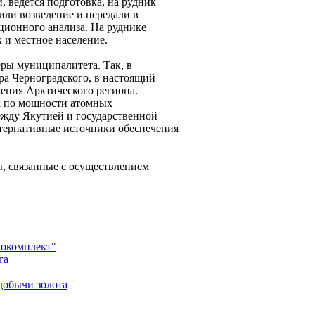
 ведётся подготовка, на рудник
или возведение и передали в
ционного анализа. На руднике
 и местное население.
еры муниципалитета. Так, в
ра Черноградского, в настоящий
ения Арктического региона.
х по мощности атомных
ежду Якутией и государственной
льтернативные источники обеспечения
ы, связанные с осуществлением
нокомплект"
га
добычи золота