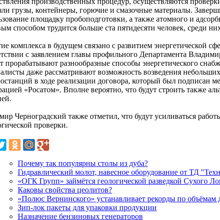
ствления производственных процедур, осуществляются проверки,
зли грузы, контейнеры, горючие и смазочные материалы. Заверш
ьзование площадку пробоподготовки, а также атомного и адсорб
ым способом трудится больше ста пятидесяти человек, среди них
тие комплекса в будущем связано с развитием энергетической сф
етствии с заявлением главы профильного Департамента Владими
т прорабатывают разнообразные способы энергетического снабж
алисты даже рассматривают возможность возведения небольши
ростанций в ходе реализации договора, который был подписан м
рацией «Росатом». Вполне вероятно, что будут строить также а
ией.
мир Черноградский также отметил, что будут усиливаться работ
огической проверки.
Почему так популярны столы из дуба?
Гидравлический молот, навесное оборудование от ТД "Тех
«ОГК Групп» займётся геологической разведкой Сухого Ло
Каковы свойства цеолитов?
«Полюс Вернинского» устанавливает рекорды по объёмам 
Зип-лок пакеты для упаковки продукции
Назначение бензиновых генераторов