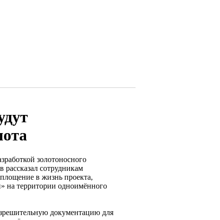
удут
лота
азработкой золотоносного
 рассказал сотрудникам
оплощение в жизнь проекта,
н» на территории одноимённого
азрешительную документацию для