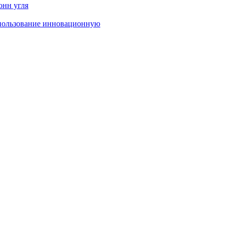
онн угля
спользование инновационную