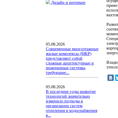
осуще
Дизайн и интерьер
приве
испол
вахтов
Разви
соотв
момен
Специ
элект
05.08.2026
корпо
Современные многоэтажные
энерг
жилые комплексы (МКР)
представляют собой
Влади
сложные архитектурные и
этнол
инженерные системы,
требующие...
05.08.2026
В последние годы развитие
технологий значительно
изменило подходы к
организации систем
отопления и водоснабжения
в...