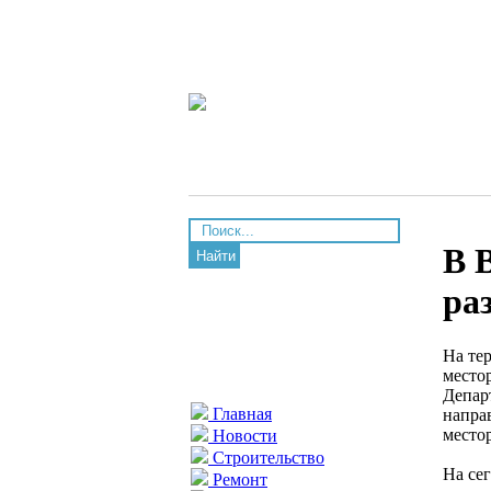
В 
Найти
ра
На те
место
Депар
Главная
напра
место
Новости
Строительство
На се
Ремонт