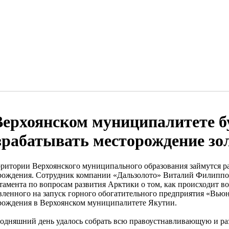
Верхоянском муниципалитете б
зрабатывать месторождение зо
рритории Верхоянского муниципального образования займутся р
рождения. Сотрудник компании «Дальзолото» Виталий Филиппов
тамента по вопросам развития Арктики о том, как происходит в
вленного на запуск горного обогатительного предприятия «Вью
рождения в Верхоянском муниципалитете Якутии.
годняшний день удалось собрать всю правоустнавливающую и р