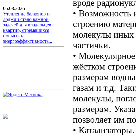
вроде радионук
05.08.2026
• Возможность 
Утепление балконов и
лоджий стало важной
строению матери
задачей для владельцев
квартир, стремящихся
молекулы иных 
повысить
энергоэффективность...
частички.
• Молекулярное
жёстком строен
размерам водны
газам и т.д. Та
молекулы, погл
размерам. Указа
позволяет им п
• Катализаторы.