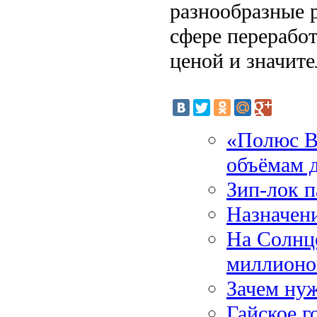
разнообразные 
сфере перерабо
ценой и значит
«Полюс В
объёмам 
Зип-лок п
Назначени
На Солнце
миллионо
Зачем ну
Гайское г