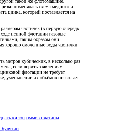
 другой такой же флотомашине,
 резко поменялась схема медного и
ата цинка, который поставляется на
размерам частичек (в первую очередь
 ходе пенной флотации газовые
тичками, таким образом они
емя хорошо смоченные воды частички
 метров кубических, в несколько раз
мена, если верить заявлениям
и цинковой флотации не требует
же, уменьшение их объёмов позволяет
адцать килограммов платины
в Бурятии