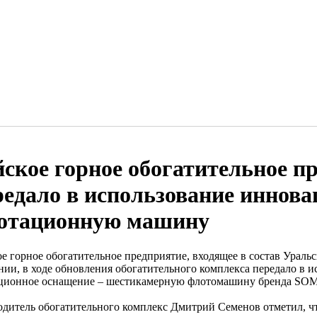
йское горное обогатительное п
редало в использование иннов
отационную машину
ое горное обогатительное предприятие, входящее в состав Ураль
нии, в ходе обновления обогатительного комплекса передало в 
ционное оснащение – шестикамерную флотомашину бренда SO
одитель обогатительного комплекс Дмитрий Семенов отметил, 