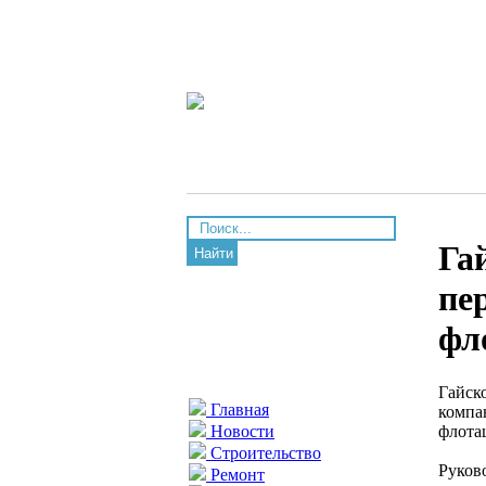
Га
Найти
пе
фл
Гайск
Главная
компа
флота
Новости
Строительство
Руков
Ремонт