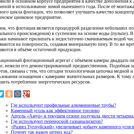
овили в основном корпусе предприятия в качестве дополнения к
анной в использование зимой нынешнего года. После её монтажа
вого цикла флотации, что позволяет улучшить качество концентр
инское цинковое предприятие.
им, что флотация является процедурой разделения небольших по 
ального происхождения) в суспензии на основе воды (пульпе). В
ьки начинают прилипать к недостаточно смачиваемым водой час
маются на поверхность, создавая минеральную пену. В то же вр
няются в объёме остаточной продукции.
ационный флотационный агрегат с объёмом камеры двадцать пять
е, нежели его демонстрированный предшественник. Подобная за
тов, связана с тем, что сегодня технологичная цепочка медной 
ьзования оснащения с камерами значительных размеров. К тому 
шить потребление энергетических ресурсов.
Где используют профильные алюминиевые трубы?
Каменный уголь как эффективное топливо
Артель «Амур» в текущем сезоне получила двести четырн
Где используют переносной газоанализатор?
«Разрез Тугнуйский» увеличивает добычу каменного угля 
Почему так важен штрих код?