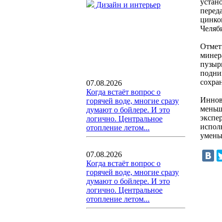
устан
Дизайн и интерьер
перед
цинко
Челяб
Отмет
минер
пузыр
подни
сохра
07.08.2026
Когда встаёт вопрос о
Иннов
горячей воде, многие сразу
меньш
думают о бойлере. И это
экспер
логично. Центральное
испол
отопление летом...
умень
07.08.2026
Когда встаёт вопрос о
горячей воде, многие сразу
думают о бойлере. И это
логично. Центральное
отопление летом...