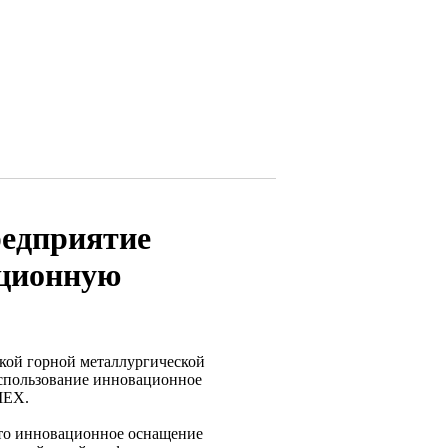
редприятие
ационную
ской горной металлургической
использование инновационное
MEX.
что инновационное оснащение